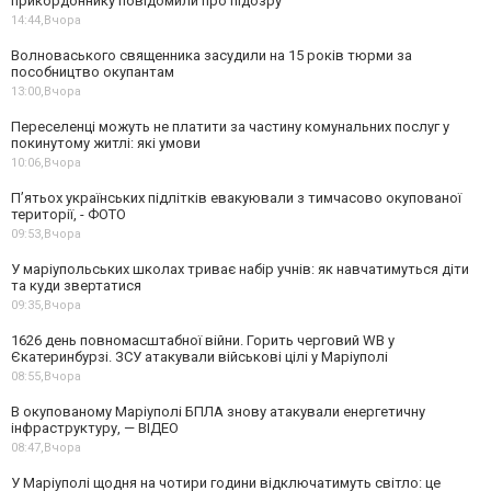
прикордоннику повідомили про підозру
14:44,
Вчора
Волноваського священника засудили на 15 років тюрми за
пособництво окупантам
13:00,
Вчора
Переселенці можуть не платити за частину комунальних послуг у
покинутому житлі: які умови
10:06,
Вчора
П’ятьох українських підлітків евакуювали з тимчасово окупованої
території, - ФОТО
09:53,
Вчора
У маріупольських школах триває набір учнів: як навчатимуться діти
та куди звертатися
09:35,
Вчора
1626 день повномасштабної війни. Горить черговий WB у
Єкатеринбурзі. ЗСУ атакували військові цілі у Маріуполі
08:55,
Вчора
В окупованому Маріуполі БПЛА знову атакували енергетичну
інфраструктуру, — ВІДЕО
08:47,
Вчора
У Маріуполі щодня на чотири години відключатимуть світло: це