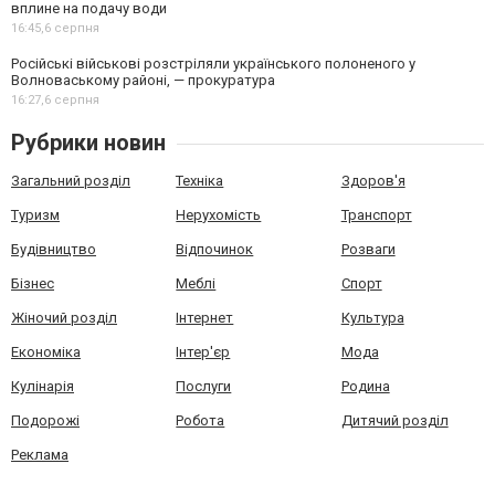
вплине на подачу води
16:45,
6 серпня
Російські військові розстріляли українського полоненого у
Волноваському районі, — прокуратура
16:27,
6 серпня
Рубрики новин
Загальний розділ
Техніка
Здоров'я
Туризм
Нерухомість
Транспорт
Будівництво
Відпочинок
Розваги
Бізнес
Меблі
Спорт
Жіночий розділ
Інтернет
Культура
Економіка
Інтер'єр
Мода
Кулінарія
Послуги
Родина
Подорожі
Робота
Дитячий розділ
Реклама