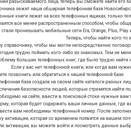
нии разыскиваемого лица, теперь вы сможете найти его б
вочника лежит наша обширная
телефонная база Новосибирс
онные книги лежат на всех телефонных ящиках, только те
овятся все менее распространенным способом, чтобы обща
стали пронизывать мобильные сети Era, Orange, Plus, Play и
тобы найти кого-то мы м
у справочнику, чтобы мы могли непосредственно поговори
сегодня трудно поймать кого-либо из знакомых. Тем не мен
облему больших телефонных книг, где было трудно найти 
ли у вас нет телефонной книги, или когда вам нужен
ете позвонить или обратиться к нашей телефонной базе
лефонная база создала на своем сайте каталоги разных лиц
спечения безопасности людей, которые стремятся найти п
еобходимо на сайте, ввести в поисковой стоке нужные вам
рму, которая будет содержать ваши личные данные, где в
вести вам необходимы телефонный номер. После заполне
у активации, которая со временем появится на вашем по
ле активации, вы можете войти и посмотреть данные выб