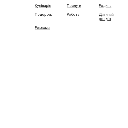
Кулінарія
Послуги
Родина
Подорожі
Робота
Дитячий
розділ
Реклама