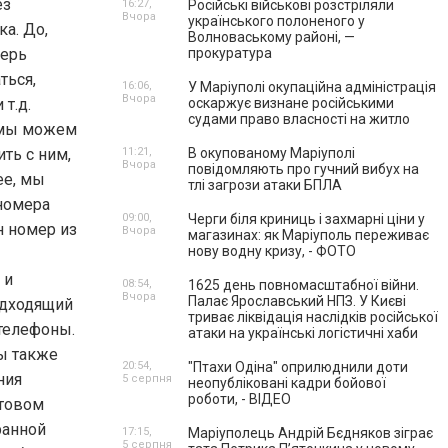
ез
16:27,
Російські військові розстріляли
Вчора
українського полоненого у
ка
. До,
Волноваському районі, —
перь
прокуратура
ться,
16:06,
У Маріуполі окупаційна адміністрація
Вчора
 т.д.
оскаржує визнане російськими
судами право власності на житло
ожем
ть с ним,
11:21,
В окупованому Маріуполі
Вчора
повідомляють про гучний вибух на
ее, мы
тлі загрози атаки БПЛА
номера
09:00,
Черги біля криниць і захмарні ціни у
 номер из
Вчора
магазинах: як Маріуполь переживає
нову водну кризу, - ФОТО
 и
08:54,
1625 день повномасштабної війни.
Вчора
Палає Ярославський НПЗ. У Києві
одходящий
триває ліквідація наслідків російської
 телефоны.
атаки на українські логістичні хаби
ы также
20:54,
"Птахи Одіна" оприлюднили доти
ния
5 серпня
неопубліковані кадри бойової
роботи, - ВІДЕО
чтовом
ранной
17:15,
Маріуполець Андрій Бєдняков зіграє
5 серпня