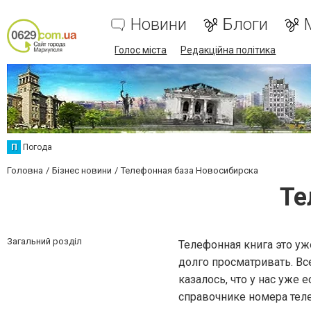
Новини
Блоги
Голос міста
Редакційна політика
П
Погода
Головна
Бізнес новини
Телефонная база Новосибирска
Те
Загальний розділ
Телефонная книга это уж
долго просматривать. Вс
казалось, что у нас уже
справочнике номера тел