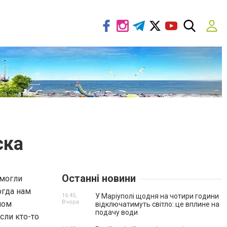
ска
Останні новини
 могли
огда нам
16:45,
У Маріуполі щодня на чотири години
Вчора
ном
відключатимуть світло: це вплине на
подачу води
сли кто-то