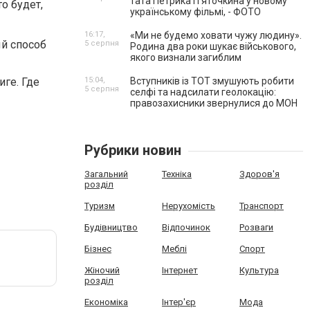
тата Петрика П’яточкина у новому
о будет,
українському фільмі, - ФОТО
16:17,
«Ми не будемо ховати чужу людину».
ый способ
5 серпня
Родина два роки шукає військового,
якого визнали загиблим
иге. Где
15:04,
Вступників із ТОТ змушують робити
5 серпня
селфі та надсилати геолокацію:
правозахисники звернулися до МОН
она.
Рубрики новин
Загальний
Техніка
Здоров'я
розділ
Туризм
Нерухомість
Транспорт
Будівництво
Відпочинок
Розваги
Бізнес
Меблі
Спорт
Жіночий
Інтернет
Культура
розділ
Економіка
Інтер'єр
Мода