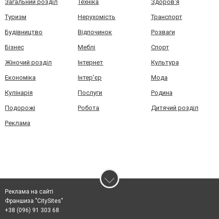
Загальний розділ
Техніка
Здоров'я
Туризм
Нерухомість
Транспорт
Будівництво
Відпочинок
Розваги
Бізнес
Меблі
Спорт
Жіночий розділ
Інтернет
Культура
Економіка
Інтер'єр
Мода
Кулінарія
Послуги
Родина
Подорожі
Робота
Дитячий розділ
Реклама
Реклама на сайті
Франшиза "CitySites"
+38 (096) 91 303 68