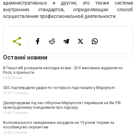
административных и других; это также система
внутренних стандартов, определяющих способ
осуществления профессиональной деятельности.
Останні новини
В Генштабі розкрили наслідки атаки . ЗСУ масовано вдарили по
Росії, є прильоти
14:56,
Вчора
СБС підтвердили удари по чотирьох підстанціях у Маріуполі
19:31,
7 серпня
Дезертирував під час оборони Маріуполя і перейшов на бік РФ:
прикордоннику повідомили про підозру
14:44,
7 серпня
Волноваського священника засудили на 15 років тюрми за
пособництво окупантам
13:00,
7 серпня