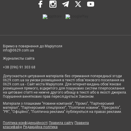
Віримо в повернення до Маріуполя
info@0629.com.ua
Журналисты сайта
+38 (096) 91 303 68
Допускається цитування матеріалів без отримання попередньої згоди
0629.com.ua за умови розміщення в тексті обов'язкового посилання на
0629.com.ua - Сайт міста Маріуполя. Для інтернет-видань обов'язкове
розміщення прямого, відкритого для пошукових систем гіперпосилання
на цитовані статті не нижче другого абзацу в тексті або в якості джерела.
Порушення виняткових прав переслідується Законом.
Матеріали з плашками "Новини компаній", "Промо", "Партнерський
матеріал", "Партнерський спецпроєкт", "Політичні новини", "Пресреліз",
"PR", "Офіційно", "Політична реклама" публікуються на правах реклами.
Політика конфіденційності
Правила сайту
Правила
класифайд
Редакційна політика