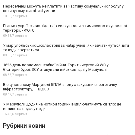
Переселенці можуть не платити за частину комунальних послуг у
покинутому житлі: які умови
10:06,
7 серпня
П’ятьох українських підлітків евакуювали з тимчасово окупованої
території, - ФОТО
09:53,
7 серпня
У маріупольських школах триває набір учнів: як навчатимуться діти
та куди звертатися
09:35,
7 серпня
1626 день повномасштабної війни. Горить черговий WB у
Єкатеринбурзі. ЗСУ атакували військові цілі у Маріуполі
08:55,
7 серпня
В окупованому Маріуполі БПЛА знову атакували енергетичну
інфраструктуру, — ВІДЕО
08:47,
7 серпня
У Маріуполі щодня на чотири години відключатимуть світло: це
вплине на подачу води
16:45,
6 серпня
Рубрики новин