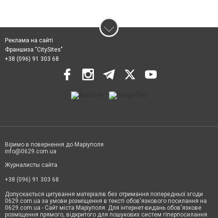
Реклама на сайті
Франшиза "CitySites"
+38 (096) 91 303 68
Віримо в повернення до Маріуполя
info@0629.com.ua
Журналисты сайта
+38 (096) 91 303 68
Допускається цитування матеріалів без отримання попередньої згоди
0629.com.ua за умови розміщення в тексті обов'язкового посилання на
0629.com.ua - Сайт міста Маріуполя. Для інтернет-видань обов'язкове
розміщення прямого, відкритого для пошукових систем гіперпосилання