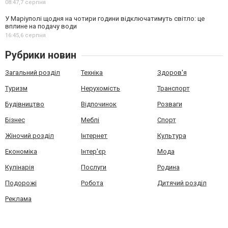
08:47,
7 серпня
У Маріуполі щодня на чотири години відключатимуть світло: це
вплине на подачу води
16:45,
6 серпня
Рубрики новин
Загальний розділ
Техніка
Здоров'я
Туризм
Нерухомість
Транспорт
Будівництво
Відпочинок
Розваги
Бізнес
Меблі
Спорт
Жіночий розділ
Інтернет
Культура
Економіка
Інтер'єр
Мода
Кулінарія
Послуги
Родина
Подорожі
Робота
Дитячий розділ
Реклама