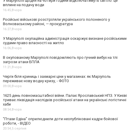
У Маріуполі щодня на чотири години відключатимуть світло: це
вплине на подачу води
16:45,
Вчора
Російські військові розстріляли українського полоненого у
Волноваському районі, — прокуратура
16:27,
Вчора
У Маріуполі окупаційна адміністрація оскаржує визнане російськими
судами право власності на житло
16:06,
Вчора
В окупованому Маріуполі повідомляють про гучний вибух на тлі
загрози атаки БПЛА
11:21,
Вчора
Черги біля криниць і захмарні ціни у магазинах: як Маріуполь
переживає нову водну кризу, - ФОТО
09:00,
Вчора
1625 день повномасштабної війни. Палає Ярославський НПЗ. У Києві
триває ліквідація наслідків російської атаки на українські логістичні
хаби
08:54,
Вчора
"Птахи Одіна" оприлюднили доти неопубліковані кадри бойової
роботи, - ВІДЕО
20:54,
5 серпня