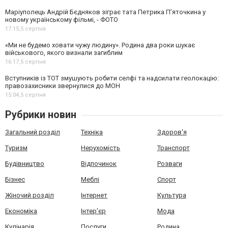
Маріуполець Андрій Бєдняков зіграє тата Петрика П’яточкина у
новому українському фільмі, - ФОТО
17:15,
5 серпня
«Ми не будемо ховати чужу людину». Родина два роки шукає
військового, якого визнали загиблим
16:17,
5 серпня
Вступників із ТОТ змушують робити селфі та надсилати геолокацію:
правозахисники звернулися до МОН
15:04,
5 серпня
Рубрики новин
Загальний розділ
Техніка
Здоров'я
Туризм
Нерухомість
Транспорт
Будівництво
Відпочинок
Розваги
Бізнес
Меблі
Спорт
Жіночий розділ
Інтернет
Культура
Економіка
Інтер'єр
Мода
Кулінарія
Послуги
Родина