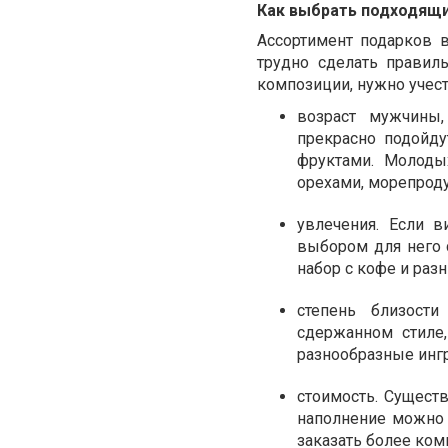
Как выбрать подходящ
Ассортимент подарков в
трудно сделать правил
композиции, нужно учес
возраст мужчины,
прекрасно подойду
фруктами. Молоды
орехами, морепрод
увлечения. Если в
выбором для него с
набор с кофе и разн
степень близост
сдержанном стил
разнообразные инг
стоимость. Сущест
наполнение можно 
заказать более ком