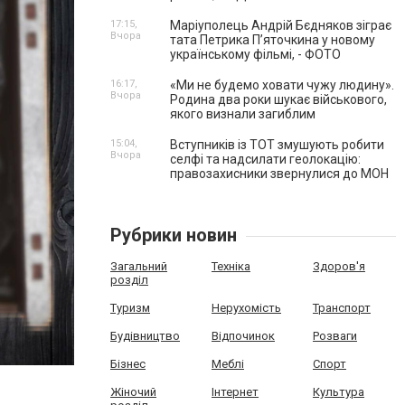
17:15,
Маріуполець Андрій Бєдняков зіграє
Вчора
тата Петрика П’яточкина у новому
українському фільмі, - ФОТО
16:17,
«Ми не будемо ховати чужу людину».
Вчора
Родина два роки шукає військового,
якого визнали загиблим
15:04,
Вступників із ТОТ змушують робити
Вчора
селфі та надсилати геолокацію:
правозахисники звернулися до МОН
Рубрики новин
Загальний
Техніка
Здоров'я
розділ
Туризм
Нерухомість
Транспорт
Будівництво
Відпочинок
Розваги
Бізнес
Меблі
Спорт
Жіночий
Інтернет
Культура