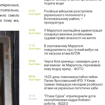
подачу води
тересные,
тоятельно,
16:27,
Російські військові розстріляли
Сьогодні
ожно смело
українського полоненого у
Волноваському районі, —
к тому же,
прокуратура
16:06,
У Маріуполі окупаційна адміністрація
Сьогодні
оскаржує визнане російськими
судами право власності на житло
11:21,
В окупованому Маріуполі
Сьогодні
повідомляють про гучний вибух на
тлі загрози атаки БПЛА
09:00,
Черги біля криниць і захмарні ціни у
Сьогодні
магазинах: як Маріуполь переживає
нову водну кризу, - ФОТО
08:54,
1625 день повномасштабної війни.
Сьогодні
Палає Ярославський НПЗ. У Києві
триває ліквідація наслідків російської
атаки на українські логістичні хаби
20:54,
"Птахи Одіна" оприлюднили доти
Вчора
неопубліковані кадри бойової
роботи, - ВІДЕО