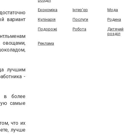
розділ
Економіка
Інтер'єр
Мода
достаточно
ый вариант
Кулінарія
Послуги
Родина
Подорожі
Робота
Дитячий
розділ
нтльменам
, овощами,
Реклама
околадом,
гда лучшим
аботника -
с в более
щую самые
ом, что их
ете, лучше