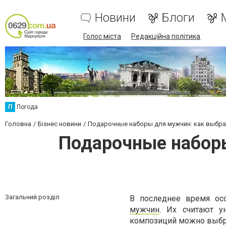
Новини
Блоги
Голос міста
Редакційна політика
П
Погода
Головна
Бізнес новини
Подарочные наборы для мужчин: как выбрат
Подарочные наборы
Загальний розділ
В последнее время ос
мужчин
. Их считают у
композиций можно выбрат