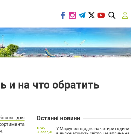
 и на что обратить
Останні новини
боксы для
сортимента
16:45,
У Маріуполі щодня на чотири години
ги.
Сьогодні
відключатимуть світло: це вплине на