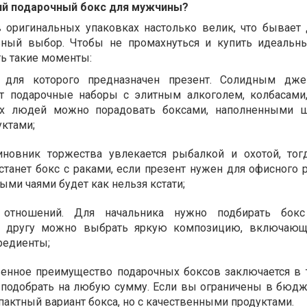
ий подарочный бокс для мужчины?
 оригинальных упаковках настолько велик, что бывает 
ьный выбор. Чтобы не промахнуться и купить идеальн
ть такие моменты:
 для которого предназначен презент. Солидным дже
т подарочные наборы с элитным алкоголем, колбасами
х людей можно порадовать боксами, наполненными ш
уктами;
иновник торжества увлекается рыбалкой и охотой, то
танет бокс с раками, если презент нужен для офисного р
ыми чаями будет как нельзя кстати;
и отношений. Для начальника нужно подбирать бок
е, другу можно выбрать яркую композицию, включаю
редиенты;
венное преимущество подарочных боксов заключается в т
подобрать на любую сумму. Если вы ограничены в бюдж
пактный вариант бокса, но с качественными продуктами.