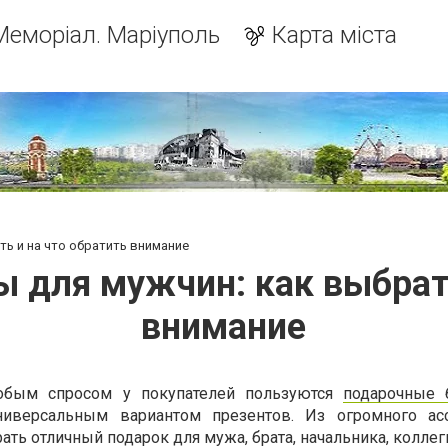
Меморіал. Маріуполь
Карта міста
ь и на что обратить внимание
 для мужчин: как выбрать
внимание
обым спросом у покупателей пользуются
подарочные 
ниверсальным вариантом презентов. Из огромного ас
ь отличный подарок для мужа, брата, начальника, колле