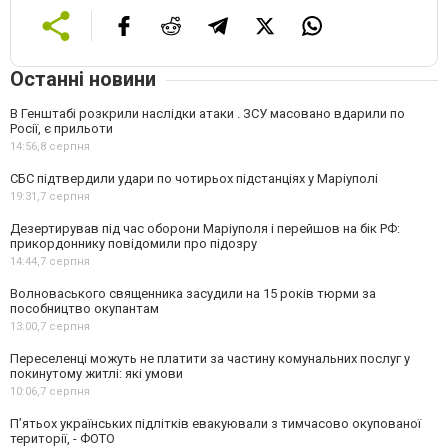
Останні новини
В Генштабі розкрили наслідки атаки . ЗСУ масовано вдарили по
Росії, є прильоти
14:56,
8 серпня
СБС підтвердили удари по чотирьох підстанціях у Маріуполі
19:31,
7 серпня
Дезертирував під час оборони Маріуполя і перейшов на бік РФ:
прикордоннику повідомили про підозру
14:44,
7 серпня
Волноваського священника засудили на 15 років тюрми за
пособництво окупантам
13:00,
7 серпня
Переселенці можуть не платити за частину комунальних послуг у
покинутому житлі: які умови
10:06,
7 серпня
П’ятьох українських підлітків евакуювали з тимчасово окупованої
території, - ФОТО