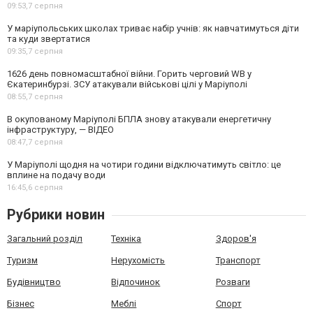
09:53,
7 серпня
У маріупольських школах триває набір учнів: як навчатимуться діти
та куди звертатися
09:35,
7 серпня
1626 день повномасштабної війни. Горить черговий WB у
Єкатеринбурзі. ЗСУ атакували військові цілі у Маріуполі
08:55,
7 серпня
В окупованому Маріуполі БПЛА знову атакували енергетичну
інфраструктуру, — ВІДЕО
08:47,
7 серпня
У Маріуполі щодня на чотири години відключатимуть світло: це
вплине на подачу води
16:45,
6 серпня
Рубрики новин
Загальний розділ
Техніка
Здоров'я
Туризм
Нерухомість
Транспорт
Будівництво
Відпочинок
Розваги
Бізнес
Меблі
Спорт