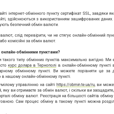
сайті інтернет-обмінного пункту сертифікат SSL, завдяки як
йті, здійснюються з використанням зашифрованих даних. 
тують безпечний обмін валюти.
алют, слід перевірити, чи не стягує онлайн-обмінний пун
 або комісійні за обмін валют.
я онлайн-обмінними пунктами?
и такого типу обмінних пунктів максимально вигідно. Ми
асто
курс долара в Тернополі
в онлайн-обмінному пункті 
нарному обмінному пункті. Ви можете порівняти це за
о в нашому онлайн-обмінному пункті.
умілому управлінню на сайті
https://obmin.te.ua/ru
, ви мож
, яку ви отримаєте за обмін валют, і скільки ви заощадит
рталі обміну валют. Реєстрація на більшості сайтів обмін
овною. Сам процес обміну в такому пункті можна розділ