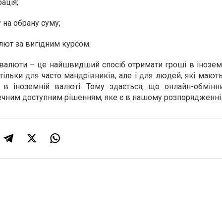
ація;
 на обрану суму;
лют за вигідним курсом.
 валюти – це найшвидший спосіб отримати гроші в інозем
тільки для часто мандрівників, але і для людей, які маю
 в іноземній валюті. Тому здається, що онлайн-обмінн
ечним доступним рішенням, яке є в нашому розпорядженні