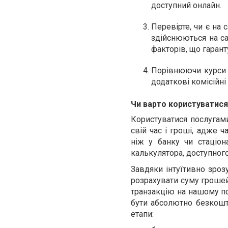
доступний онлайн.
Перевірте, чи є на 
здійснюються на са
факторів, що гаран
Порівнюючи курси в
додаткові комісійні
Чи варто користуватис
Користуватися послугам
свій час і гроші, адже ч
ніж у банку чи стаціо
калькулятора, доступног
Завдяки інтуїтивно зроз
розрахувати суму грошей
транзакцію на нашому по
бути абсолютно безкошт
етапи: