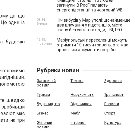
Київщині і столиці. 15 людей
загинули. В Росії палають
енергопідстанції та черговий WB
ому дії, що
08:34,
Ніч вибухів у Маріуполі: щонайменше
Це один із
Вчора
два влучання у підстанцію, місто
знову без світла та води, - ВІДЕО
16:45,
Маріупольські переселенці можуть
кт будь-які
4 серпня
отримати 10 тисяч гривень: хто має
право і які документи потрібні
Рубрики новин
 економимо
вигідніший,
Загальний
Техніка
Здоров'я
 допомогою
розділ
Туризм
Нерухомість
Транспорт
ете швидко
Будівництво
Відпочинок
Розваги
е, зробивши
у валют має
Бізнес
Меблі
Спорт
ити на три
Жіночий
Інтернет
Культура
розділ