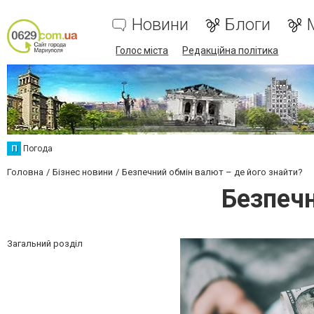
Новини
Блоги
Голос міста
Редакційна політика
П
Погода
Головна
Бізнес новини
Безпечний обмін валют – де його знайти?
Безпечн
Загальний розділ