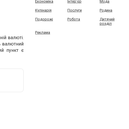
Економіка
Інтер'єр
Мода
Кулінарія
Послуги
Родина
Подорожі
Робота
Дитячий
розділ
Реклама
ній валюті.
ть валютний
ий пункт є
.