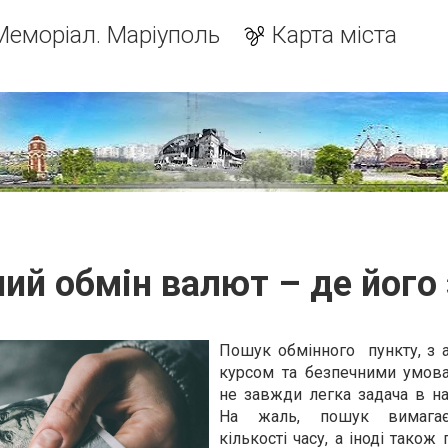
Меморіал. Маріуполь
Карта міста
ий обмін валют – де його
Пошук обмінного пункту, з 
курсом та безпечними умов
не завжди легка задача в на
На жаль, пошук вимагає
кількості часу, а іноді також 