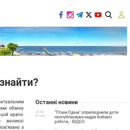
 знайти?
Останні новини
актуальним
ами обміну
20:54,
"Птахи Одіна" оприлюднили доти
шій країні.
Вчора
неопубліковані кадри бойової
 великої
роботи, - ВІДЕО
пов’язано з