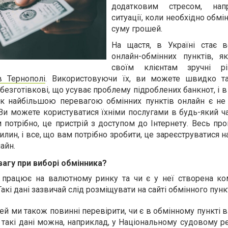
додатковим стресом, нап
ситуації, коли необхідно обмі
суму грошей.
На щастя, в Україні стає 
онлайн-обмінних пунктів, я
своїм клієнтам зручні р
в Тернополі
. Використовуючи їх, ви можете швидко т
 безготівкові, що усуває проблему підроблених банкнот, і в
к найбільшою перевагою обмінних пунктів онлайн є не 
 Ви можете користуватися їхніми послугами в будь-який ча
м потрібно, це пристрій з доступом до Інтернету. Весь пр
лин, і все, що вам потрібно зробити, це зареєструватися 
айн.
вагу при виборі обмінника?
 працює на валютному ринку та чи є у неї створена ком
Такі дані зазвичай слід розміщувати на сайті обмінного пунк
й ми також повинні перевірити, чи є в обмінному пункті 
 такі дані можна, наприклад, у Національному судовому ре