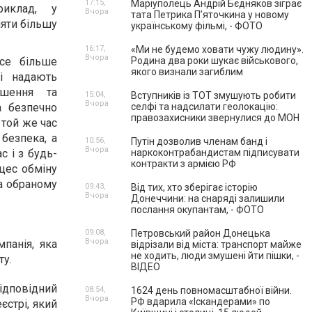
17:15,
Маріуполець Андрій Бєдняков зіграє
риклад, у
Вчора
тата Петрика П’яточкина у новому
няти більшу
українському фільмі, - ФОТО
16:17,
«Ми не будемо ховати чужу людину».
Вчора
все більше
Родина два роки шукає військового,
якого визнали загиблим
кі надають
ішення та
15:04,
Вступників із ТОТ змушують робити
Вчора
а безпечно
селфі та надсилати геолокацію:
правозахисники звернулися до МОН
 той же час
безпека, а
10:56,
Путін дозволив членам банд і
Вчора
с і з будь-
наркоконтрабандистам підписувати
контракти з армією РФ
оцес обміну
на обраному
09:43,
Від тих, хто зберігає історію
Вчора
Донеччини: на снаряді залишили
послання окупантам, - ФОТО
09:08,
Петровський район Донецька
Вчора
панія, яка
відрізали від міста: транспорт майже
не ходить, люди змушені йти пішки, -
ту.
ВІДЕО
відповідний
08:54,
1624 день повномасштабної війни.
Вчора
РФ вдарила «Іскандерами» по
єстрі, який