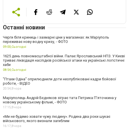
Останні новини
Черги біля криниць і захмарні ціни у магазинах: як Маріуполь
переживає нову водну кризу, - ФОТО
09:00,
Сьогодні
1625 день повномасштабної війни. Палає Ярославський НПЗ. У Києві
триває ліквідація наслідків російської атаки на українські логістичні
хаби
08:54,
Сьогодні
"Птахи Одіна" оприлюднили доти неопубліковані кадри бойової
роботи, - ВІДЕО
20:54,
Вчора
Маріуполець Андрій Бєдняков зіграє тата Петрика П’яточкина у
новому українському фільмі, - ФОТО
17:15,
Вчора
«Ми не будемо ховати чужу людину». Родина два роки шукає
військового, якого визнали загиблим
16:17,
Вчора