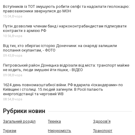
Вступників із ТОТ змушують робити селфі та надсилати геолокацію:
правозахисники звернулися до МОН
15:04,
Вчора
Путін дозволив членам банд і наркоконтрабандистам підписувати
контракти з армією РФ
10:56,
Вчора
Від тих, хто зберігає історію Донеччини: на снаряді залишили
послання окупантам, - ФОТО
09:43,
Вчора
Петровський район Донецька відрізали від міста: транспорт майже
не ходить, люди змушені йти пішки, - ВІДЕО
09:08,
Вчора
1624 день повномасштабної війни. РФ вдарила «Іскандерами» по
Київщині і столиці. 15 людей загинули. В Росії палають
енергопідстанції та черговий WB
08:54,
Вчора
Рубрики новин
Загальний розділ
Техніка
Здоров'я
Туризм
Нерухомість
Транспорт