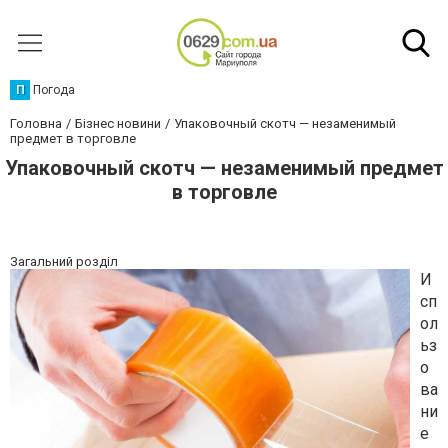
П
Погода
Головна
Бізнес новини
Упаковочный скотч — незаменимый
предмет в торговле
Упаковочный скотч — незаменимый предмет
в торговле
Загальний розділ
И
сп
ол
ьз
о
ва
ни
е