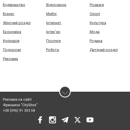
Будівництво
Відпочинок
Розваги
Бізнес
Меблі
Спорт
Жіночий розділ
Інтернет
Культура
Економіка
Інтер'єр
Мода
Кулінарія
Послуги
Родина
Подорожі
Робота
Дитячий розділ
Реклама
Реклама на сайті
Франшиза "CitySites"
+38 (096) 91 303 68