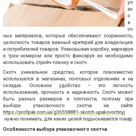
уп
ак
о
в
оч
ных материалов, которые обеспечивают сохранность,
целосность товаров важный критерий для владельцев
и потребителей товаров. Упаковывая коробку, маркируя
е трек-номером или просто фиксируя ее необходимо
использовать стрейч-пленку и скотч.
Скотч уникальное средство, которое повсеместно
используется в магазинах, почтовых отделениях и на
складах. Основное удобство – это легкость
использования, прочность и надежность. Скотч может
быть разных размеров и плотности, поэтому при
выборе упаковочного скотча на сайте
https://profipak.com.ua/g36558881-skotch-upakovochnyj
нужно понимать, для каких целей подыскивается товар.
Особенности выбора упаковочного скотча