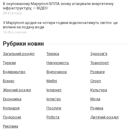
В окупованому Маріуполі БПЛА знову атакували енергетичну
інфраструктуру, — ВІДЕО
08:47,
Вчора
У Маріуполі щодня на чотири години відключатимуть світло: це
вплине на подачу води
16:45,
6 серпня
Рубрики новин
Загальний розділ
Техніка
Здоров'я
Туризм
Нерухомість
Транспорт
Будівництво
Відпочинок
Розваги
Бізнес
Меблі
Спорт
Жіночий розділ
Інтернет
Культура
Економіка
Інтер'єр
Мода
Кулінарія
Послуги
Родина
Подорожі
Робота
Дитячий розділ
Реклама