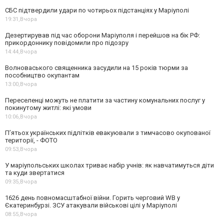
СБС підтвердили удари по чотирьох підстанціях у Маріуполі
19:31,
Вчора
Дезертирував під час оборони Маріуполя і перейшов на бік РФ:
прикордоннику повідомили про підозру
14:44,
Вчора
Волноваського священника засудили на 15 років тюрми за
пособництво окупантам
13:00,
Вчора
Переселенці можуть не платити за частину комунальних послуг у
покинутому житлі: які умови
10:06,
Вчора
П’ятьох українських підлітків евакуювали з тимчасово окупованої
території, - ФОТО
09:53,
Вчора
У маріупольських школах триває набір учнів: як навчатимуться діти
та куди звертатися
09:35,
Вчора
1626 день повномасштабної війни. Горить черговий WB у
Єкатеринбурзі. ЗСУ атакували військові цілі у Маріуполі
08:55,
Вчора