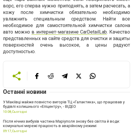
ворс, его сперва нужно приподнять, а затем расчесать, а
кожу после химчистки обязательно необходимо
увлажнить специальным средством. Найти все
необходимое для самостоятельной химчистки салона
авто можно
в интернет-магазине CarDetailLab
. Качество
представленных на сайте средств для очистки и защиты
поверхностей очень высокое, а цены радуют
доступностью.
Останні новини
У Макіївці майже повністю вигорів ТЦ «Галактика», що працював у
будівлі колишнього «Епіцентру», - ВІДЕО
10:08,
Сьогодні
Після нічних вибухів частина Маріуполя знову без світла й води:
комунальні мережі працюють в аварійному режимі
09:17,
Сьогодні