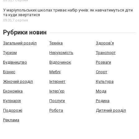
09:53,
7 серпня
У маріупольських школах триває набір учнів: як навчатимуться діти
та куди звертатися
09:35,
7 серпня
Рубрики новин
Загальний розділ
Техніка
Здоров'я
Туризм
Нерухомість
Транспорт
Будівництво
Відпочинок
Розваги
Бізнес
Меблі
Спорт
Жіночий розділ
Інтернет
Культура
Економіка
Інтер'єр
Мода
Кулінарія
Послуги
Родина
Подорожі
Робота
Дитячий розділ
Реклама