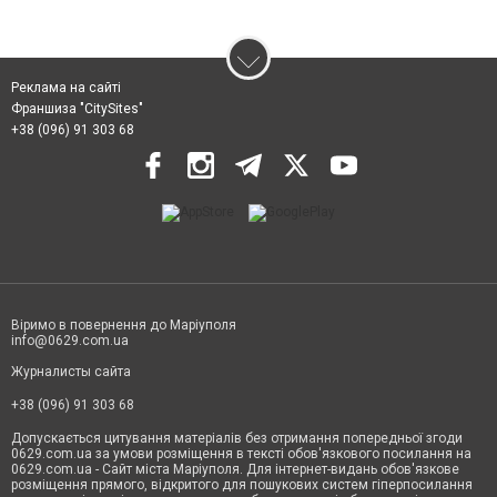
Реклама на сайті
Франшиза "CitySites"
+38 (096) 91 303 68
Віримо в повернення до Маріуполя
info@0629.com.ua
Журналисты сайта
+38 (096) 91 303 68
Допускається цитування матеріалів без отримання попередньої згоди
0629.com.ua за умови розміщення в тексті обов'язкового посилання на
0629.com.ua - Сайт міста Маріуполя. Для інтернет-видань обов'язкове
розміщення прямого, відкритого для пошукових систем гіперпосилання