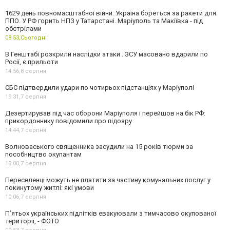
1629 день повномасштабної війни. Україна бореться за ракети для
ППО. У РФ горить НПЗ у Татарстані. Маріуполь та Макіївка - під
обстрілами
08:53,
Сьогодні
В Генштабі розкрили наслідки атаки . ЗСУ масовано вдарили по
Росії, є прильоти
14:56,
8 серпня
СБС підтвердили удари по чотирьох підстанціях у Маріуполі
19:31,
7 серпня
Дезертирував під час оборони Маріуполя і перейшов на бік РФ:
прикордоннику повідомили про підозру
14:44,
7 серпня
Волноваського священника засудили на 15 років тюрми за
пособництво окупантам
13:00,
7 серпня
Переселенці можуть не платити за частину комунальних послуг у
покинутому житлі: які умови
10:06,
7 серпня
П’ятьох українських підлітків евакуювали з тимчасово окупованої
території, - ФОТО