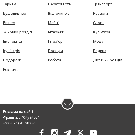
Туризм
Нерухомість
Транспорт
Будівництво
Відпочинок
Розваги
Бізнес
Меблі
Спорт
Жіночий розділ
Інтернет
Культура
Економіка
Інтер'єр
Мода
Кулінарія
Послуги
Родина
Подорожі
Робота
Дитячий розділ
Реклама
Реклама на сайті
Франшиза "CitySites"
+38 (096) 91 303 68