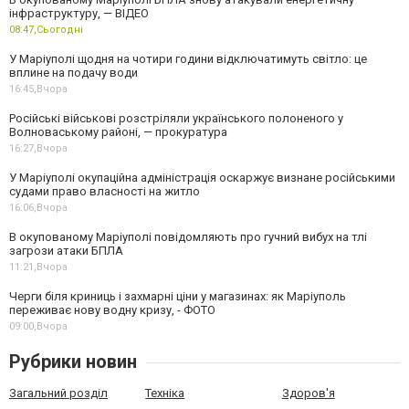
інфраструктуру, — ВІДЕО
08:47,
Сьогодні
У Маріуполі щодня на чотири години відключатимуть світло: це
вплине на подачу води
16:45,
Вчора
Російські військові розстріляли українського полоненого у
Волноваському районі, — прокуратура
16:27,
Вчора
У Маріуполі окупаційна адміністрація оскаржує визнане російськими
судами право власності на житло
16:06,
Вчора
В окупованому Маріуполі повідомляють про гучний вибух на тлі
загрози атаки БПЛА
11:21,
Вчора
Черги біля криниць і захмарні ціни у магазинах: як Маріуполь
переживає нову водну кризу, - ФОТО
09:00,
Вчора
Рубрики новин
Загальний розділ
Техніка
Здоров'я