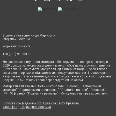
Віримо в повернення до Маріуполя
info@0629.com.ua
Журналисты сайта
+38 (096) 91 303 68
Допускається цитування матеріалів без отримання попередньої згоди
0629.com.ua за умови розміщення в тексті обов'язкового посилання на
0629.com.ua - Сайт міста Маріуполя. Для інтернет-видань обов'язкове
розміщення прямого, відкритого для пошукових систем гіперпосилання
на цитовані статті не нижче другого абзацу в тексті або в якості джерела.
Порушення виняткових прав переслідується Законом.
Матеріали з плашками "Новини компаній", "Промо", "Партнерський
матеріал", "Партнерський спецпроєкт", "Політичні новини", "Пресреліз",
"PR", "Офіційно", "Політична реклама" публікуються на правах реклами.
Політика конфіденційності
Правила сайту
Правила
класифайд
Редакційна політика