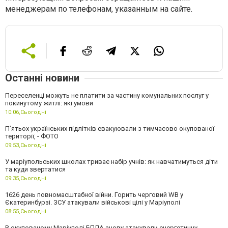
менеджерам по телефонам, указанным на сайте.
Останні новини
Переселенці можуть не платити за частину комунальних послуг у
покинутому житлі: які умови
10:06,
Сьогодні
П’ятьох українських підлітків евакуювали з тимчасово окупованої
території, - ФОТО
09:53,
Сьогодні
У маріупольських школах триває набір учнів: як навчатимуться діти
та куди звертатися
09:35,
Сьогодні
1626 день повномасштабної війни. Горить черговий WB у
Єкатеринбурзі. ЗСУ атакували військові цілі у Маріуполі
08:55,
Сьогодні
В окупованому Маріуполі БПЛА знову атакували енергетичну