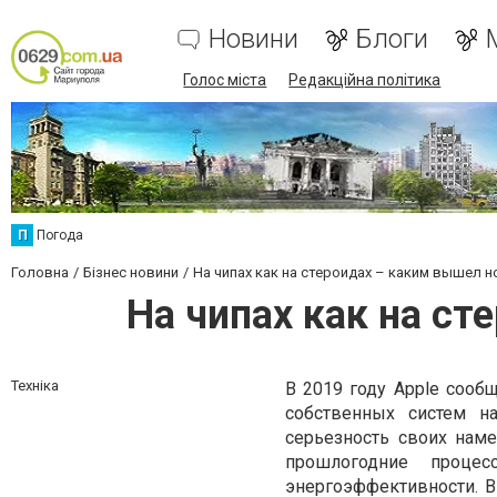
Новини
Блоги
Голос міста
Редакційна політика
П
Погода
Головна
Бізнес новини
На чипах как на стероидах – каким вышел 
На чипах как на с
Техніка
В 2019 году Apple сообщ
собственных систем н
серьезность своих нам
прошлогодние проце
энергоэффективности. 