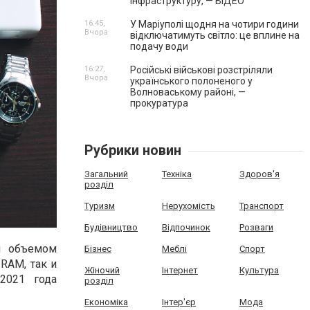
інфраструктуру, — ВІДЕО
16:45,
У Маріуполі щодня на чотири години
Вчора
відключатимуть світло: це вплине на
подачу води
16:27,
Російські військові розстріляли
Вчора
українського полоненого у
Волноваському районі, —
прокуратура
Рубрики новин
Загальний
Техніка
Здоров'я
розділ
Туризм
Нерухомість
Транспорт
Будівництво
Відпочинок
Розваги
м объемом
Бізнес
Меблі
Спорт
RAM, так и
Жіночий
Інтернет
Культура
2021 года
розділ
Економіка
Інтер'єр
Мода