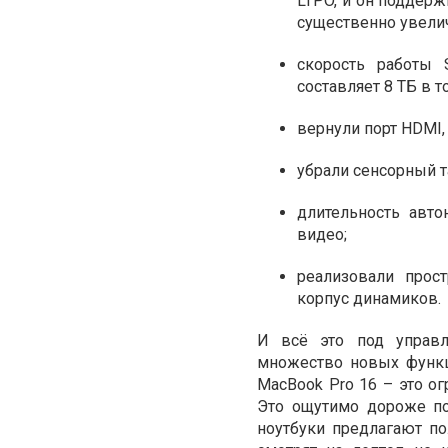
LTPO, и он поддерж
существенно увели
скорость работы
составляет 8 ТБ в 
вернули порт HDMI,
убрали сенсорный 
длительность авт
видео;
реализовали прос
корпус динамиков.
И всё это под управл
множество новых функц
MacBook Pro 16 – это о
Это ощутимо дороже п
ноутбуки предлагают п