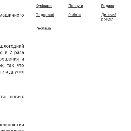
Кулінарія
Послуги
Родина
 машинного
Подорожі
Робота
Дитячий
розділ
Реклама
рошлогодний
о в 2 раза
 решения и
к, так что
е и других
ство новых
технологии