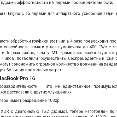
 ядрами эффективности и 8 ядрами производительности;
ral Engine с 16 ядрами для аппаратного ускорения задач
части обработки графики этот чип в 4 раза превосходит п
я способность памяти у него увеличена до 400 Гб/с – эт
 в 6 раза выше, чем у M1. Грамотные архитектурные
 чипов позволили осуществить беспрецедентный скачо
могут сэкономить огромное количество времени на рендер
щих больших временных затрат.
acBook Pro 16
производительности – это не единственное преимуще
кже рассказали о других улучшениях:
перь имеет разрешение 1080p;
na XDR с диагональю 16.2 дюймов теперь изготовлен по 