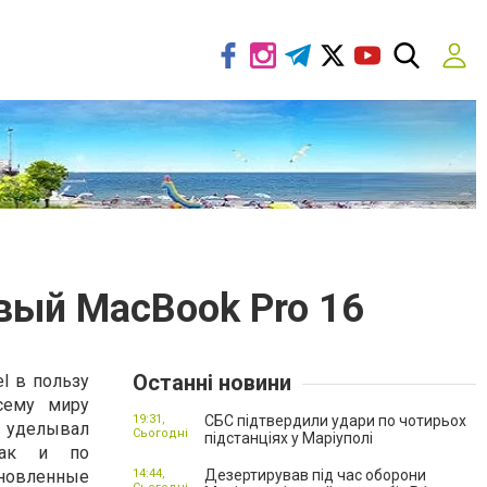
вый MacBook Pro 16
Останні новини
el в пользу
сему миру
19:31,
СБС підтвердили удари по чотирьох
й уделывал
Сьогодні
підстанціях у Маріуполі
 так и по
бновленные
14:44,
Дезертирував під час оборони