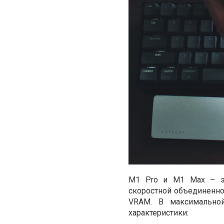
M1 Pro и M1 Max – эт
скоростной объединенно
VRAM. В максимально
характеристики: