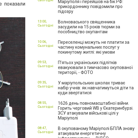
Сьогодні
Маріуполя і перейшов на бік РФ:
е показали
прикордоннику повідомили про
підозру
13:00,
Волноваського священника
Сьогодні
засудили на 15 років тюрми за
пособництво окупантам
10:06,
Переселенці можуть не платити за
Сьогодні
частину комунальних послуг у
покинутому житлі: які умови
09:53,
П’ятьох українських підлітків
Сьогодні
евакуювали з тимчасово окупованої
території, - ФОТО
09:35,
У маріупольських школах триває
Сьогодні
набір учнів: як навчатимуться діти та
куди звертатися
08:55,
1626 день повномасштабної війни.
Сьогодні
Горить черговий WB у Єкатеринбурзі.
ЗСУ атакували військові цілі у
Маріуполі
08:47,
В окупованому Маріуполі БПЛА знову
Сьогодні
атакували енергетичну