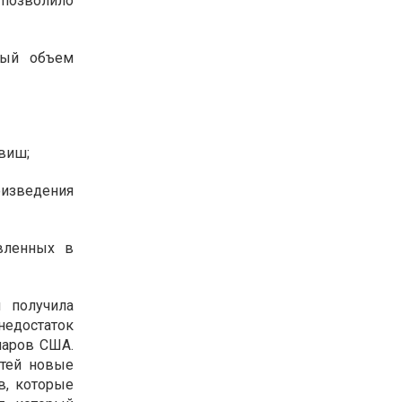
 позволило
ный объем
виш;
оизведения
овленных в
 получила
недостаток
ларов США.
тей новые
в, которые