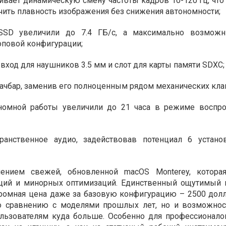
ивает динамическую смену частоты кадров 10-120 Гц, что
чить плавность изображения без снижения автономности;
 SSD увеличили до 7.4 ГБ/с, а максимально возмож
топовой конфигурации;
 вход для наушников 3.5 мм и слот для карты памяти SDXC;
тачбар, заменив его полноценным рядом механических кла
ономной работы увеличили до 21 часа в режиме воспр
транственное аудио, задействовав потенциал 6 устан
ением свежей, обновленной macOS Monterey, которая
ий и минорных оптимизаций. Единственный ощутимый 
громная цена даже за базовую конфигурацию – 2500 дол
о сравнению с моделями прошлых лет, но и возможнос
ользователям куда больше. Особенно для профессионало