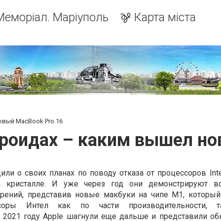
Меморіал. Маріуполь
Карта міста
новый MacBook Pro 16
тероидах – каким вышел но
или о своих планах по поводу отказа от процессоров Int
а кристалле. И уже через год они демонстрируют в
ерений, представив новые макбуки на чипе M1, которы
ссоры Интел как по части производительности,
В 2021 году Apple шагнули еще дальше и представили о