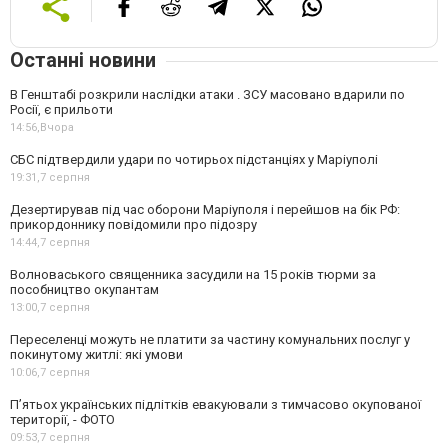
Останні новини
В Генштабі розкрили наслідки атаки . ЗСУ масовано вдарили по
Росії, є прильоти
14:56,
Вчора
СБС підтвердили удари по чотирьох підстанціях у Маріуполі
19:31,
7 серпня
Дезертирував під час оборони Маріуполя і перейшов на бік РФ:
прикордоннику повідомили про підозру
14:44,
7 серпня
Волноваського священника засудили на 15 років тюрми за
пособництво окупантам
13:00,
7 серпня
Переселенці можуть не платити за частину комунальних послуг у
покинутому житлі: які умови
10:06,
7 серпня
П’ятьох українських підлітків евакуювали з тимчасово окупованої
території, - ФОТО
09:53,
7 серпня