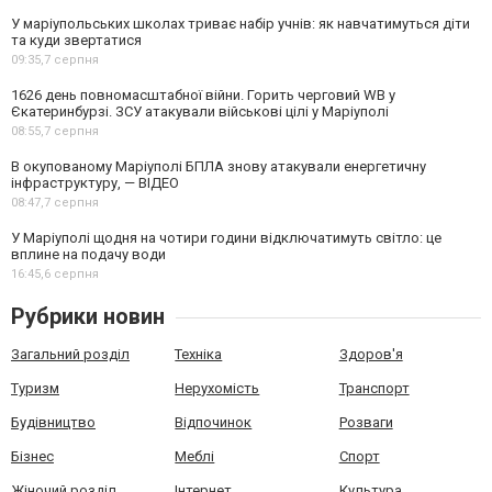
У маріупольських школах триває набір учнів: як навчатимуться діти
та куди звертатися
09:35,
7 серпня
1626 день повномасштабної війни. Горить черговий WB у
Єкатеринбурзі. ЗСУ атакували військові цілі у Маріуполі
08:55,
7 серпня
В окупованому Маріуполі БПЛА знову атакували енергетичну
інфраструктуру, — ВІДЕО
08:47,
7 серпня
У Маріуполі щодня на чотири години відключатимуть світло: це
вплине на подачу води
16:45,
6 серпня
Рубрики новин
Загальний розділ
Техніка
Здоров'я
Туризм
Нерухомість
Транспорт
Будівництво
Відпочинок
Розваги
Бізнес
Меблі
Спорт
Жіночий розділ
Інтернет
Культура