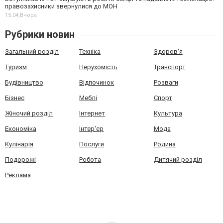
правозахисники звернулися до МОН
15:04,
Вчора
Рубрики новин
Загальний розділ
Техніка
Здоров'я
Туризм
Нерухомість
Транспорт
Будівництво
Відпочинок
Розваги
Бізнес
Меблі
Спорт
Жіночий розділ
Інтернет
Культура
Економіка
Інтер'єр
Мода
Кулінарія
Послуги
Родина
Подорожі
Робота
Дитячий розділ
Реклама