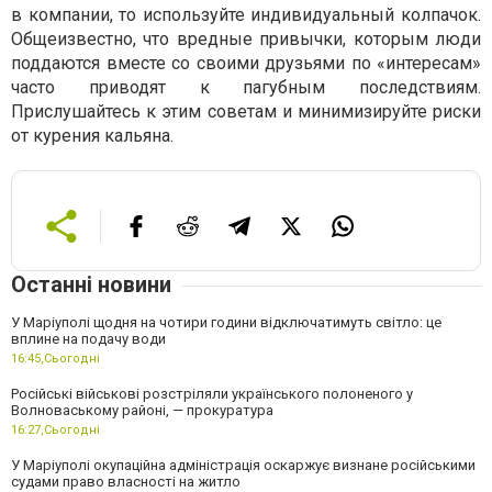
в компании, то используйте индивидуальный колпачок.
Общеизвестно, что вредные привычки, которым люди
поддаются вместе со своими друзьями по «интересам»
часто приводят к пагубным последствиям.
Прислушайтесь к этим советам и минимизируйте риски
от курения кальяна.
Останні новини
У Маріуполі щодня на чотири години відключатимуть світло: це
вплине на подачу води
16:45,
Сьогодні
Російські військові розстріляли українського полоненого у
Волноваському районі, — прокуратура
16:27,
Сьогодні
У Маріуполі окупаційна адміністрація оскаржує визнане російськими
судами право власності на житло