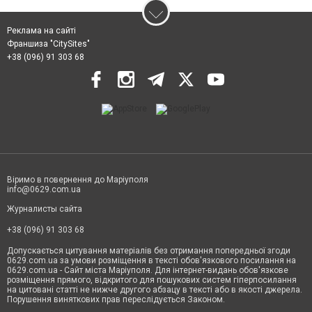
Реклама на сайті
Франшиза "CitySites"
+38 (096) 91 303 68
Віримо в повернення до Маріуполя
info@0629.com.ua
Журналисты сайта
+38 (096) 91 303 68
Допускається цитування матеріалів без отримання попередньої згоди
0629.com.ua за умови розміщення в тексті обов'язкового посилання на
0629.com.ua - Сайт міста Маріуполя. Для інтернет-видань обов'язкове
розміщення прямого, відкритого для пошукових систем гіперпосилання
на цитовані статті не нижче другого абзацу в тексті або в якості джерела.
Порушення виняткових прав переслідується Законом.