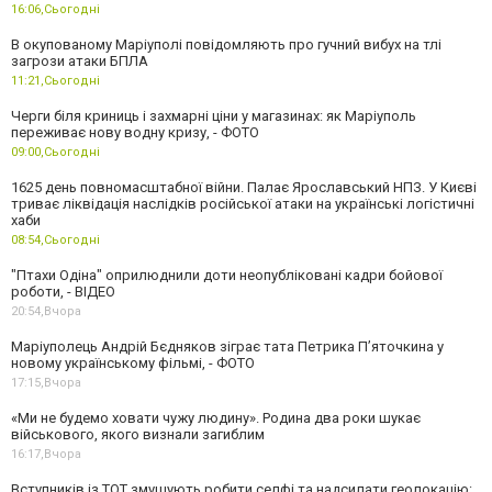
16:06,
Сьогодні
В окупованому Маріуполі повідомляють про гучний вибух на тлі
загрози атаки БПЛА
11:21,
Сьогодні
Черги біля криниць і захмарні ціни у магазинах: як Маріуполь
переживає нову водну кризу, - ФОТО
09:00,
Сьогодні
1625 день повномасштабної війни. Палає Ярославський НПЗ. У Києві
триває ліквідація наслідків російської атаки на українські логістичні
хаби
08:54,
Сьогодні
"Птахи Одіна" оприлюднили доти неопубліковані кадри бойової
роботи, - ВІДЕО
20:54,
Вчора
Маріуполець Андрій Бєдняков зіграє тата Петрика П’яточкина у
новому українському фільмі, - ФОТО
17:15,
Вчора
«Ми не будемо ховати чужу людину». Родина два роки шукає
військового, якого визнали загиблим
16:17,
Вчора
Вступників із ТОТ змушують робити селфі та надсилати геолокацію: