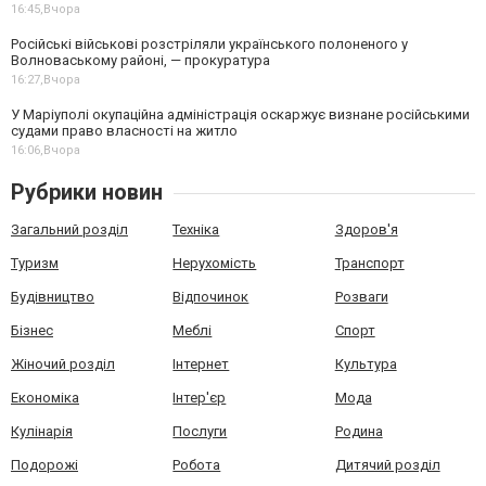
16:45,
Вчора
Російські військові розстріляли українського полоненого у
Волноваському районі, — прокуратура
16:27,
Вчора
У Маріуполі окупаційна адміністрація оскаржує визнане російськими
судами право власності на житло
16:06,
Вчора
Рубрики новин
Загальний розділ
Техніка
Здоров'я
Туризм
Нерухомість
Транспорт
Будівництво
Відпочинок
Розваги
Бізнес
Меблі
Спорт
Жіночий розділ
Інтернет
Культура
Економіка
Інтер'єр
Мода
Кулінарія
Послуги
Родина
Подорожі
Робота
Дитячий розділ