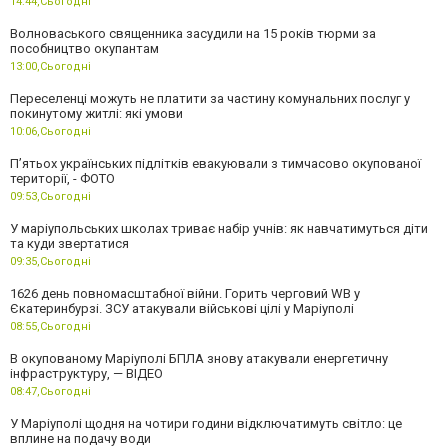
14:44,
Сьогодні
Волноваського священника засудили на 15 років тюрми за
пособництво окупантам
13:00,
Сьогодні
Переселенці можуть не платити за частину комунальних послуг у
покинутому житлі: які умови
10:06,
Сьогодні
П’ятьох українських підлітків евакуювали з тимчасово окупованої
території, - ФОТО
09:53,
Сьогодні
У маріупольських школах триває набір учнів: як навчатимуться діти
та куди звертатися
09:35,
Сьогодні
1626 день повномасштабної війни. Горить черговий WB у
Єкатеринбурзі. ЗСУ атакували військові цілі у Маріуполі
08:55,
Сьогодні
В окупованому Маріуполі БПЛА знову атакували енергетичну
інфраструктуру, — ВІДЕО
08:47,
Сьогодні
У Маріуполі щодня на чотири години відключатимуть світло: це
вплине на подачу води