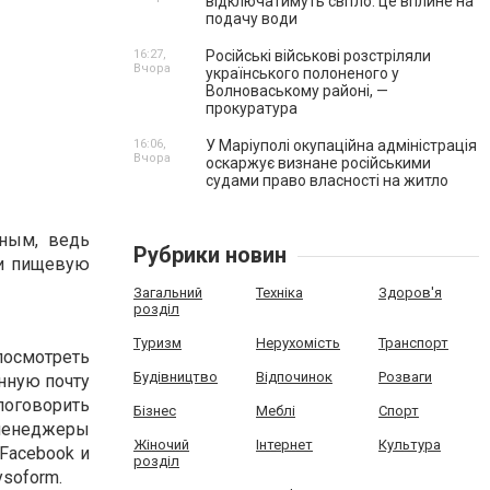
відключатимуть світло: це вплине на
подачу води
16:27,
Російські військові розстріляли
Вчора
українського полоненого у
Волноваському районі, —
прокуратура
16:06,
У Маріуполі окупаційна адміністрація
Вчора
оскаржує визнане російськими
судами право власності на житло
лным, ведь
Рубрики новин
ли пищевую
Загальний
Техніка
Здоров'я
розділ
Туризм
Нерухомість
Транспорт
посмотреть
Будівництво
Відпочинок
Розваги
нную почту
 поговорить
Бізнес
Меблі
Спорт
 менеджеры
Жіночий
Інтернет
Культура
Facebook и
розділ
ysoform.