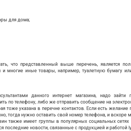
ры для дома;
тать, что представленный выше перечень, является по
и и многие иные товары, например, туалетную бумагу и
сультантами данного интернет магазина, надо зайти 
ть по телефону, либо же отправить сообщение на электро
рая тоже указана в перечне контактов. Если есть желание
о, тогда нужно оставить свой номер телефона, и вскоре
азин также имеет группы в популярных социальных сетях 
ся последние новости, связанные с продукцией и работой l