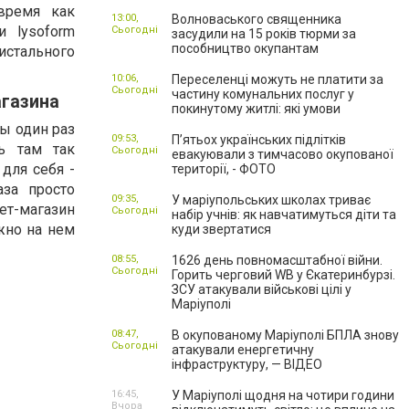
время как
13:00,
Волноваського священника
 lysoform
Сьогодні
засудили на 15 років тюрми за
пособництво окупантам
стального
10:06,
Переселенці можуть не платити за
Сьогодні
частину комунальних послуг у
агазина
покинутому житлі: які умови
ы один раз
09:53,
П’ятьох українських підлітків
ь там так
Сьогодні
евакуювали з тимчасово окупованої
 для себя -
території, - ФОТО
аза просто
09:35,
У маріупольських школах триває
ет-магазин
Сьогодні
набір учнів: як навчатимуться діти та
жно на нем
куди звертатися
08:55,
1626 день повномасштабної війни.
Сьогодні
Горить черговий WB у Єкатеринбурзі.
ЗСУ атакували військові цілі у
Маріуполі
08:47,
В окупованому Маріуполі БПЛА знову
Сьогодні
атакували енергетичну
інфраструктуру, — ВІДЕО
16:45,
У Маріуполі щодня на чотири години
Вчора