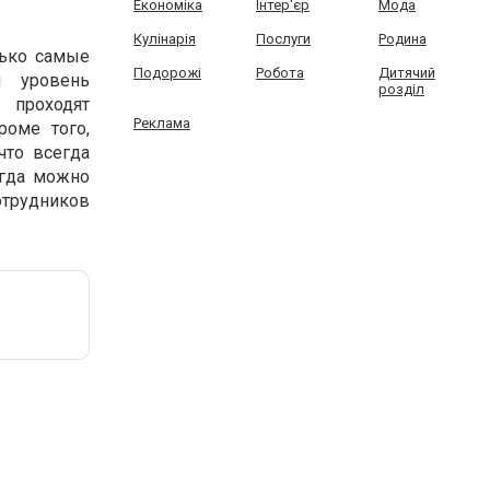
Економіка
Інтер'єр
Мода
Кулінарія
Послуги
Родина
лько самые
Подорожі
Робота
Дитячий
 уровень
розділ
 проходят
Реклама
роме того,
что всегда
егда можно
отрудников