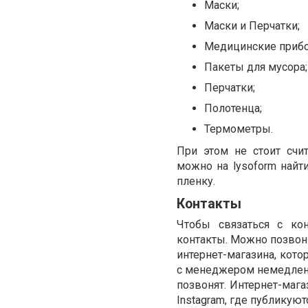
Маски;
Маски и Перчатки;
Медицинские прибо
Пакеты для мусора;
Перчатки;
Полотенца;
Термометры.
При этом не стоит счи
можно на lysoform найт
пленку.
Контакты
Чтобы связаться с кон
контакты. Можно позвони
интернет-магазина, кото
с менеджером немедленн
позвонят. Интернет-маг
Instagram, где публикуют