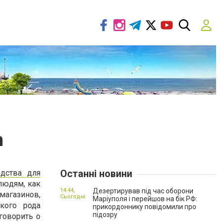
m
Останні новини
едства для
людям, как
14:44,
Дезертирував під час оборони
агазинов,
Сьогодні
Маріуполя і перейшов на бік РФ:
кого рода
прикордоннику повідомили про
підозру
говорить о