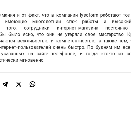
и
имания и от факт, что в компании lysoform работают то
ы, имеющие многолетний стаж работы и высокий
 того, сотрудники интернет-магазина постоянно
бы было ясно, что они не утеряли свое мастерство. К
ичаются вежливостью и компетентностью, а также тем, 
нтернет-пользователей очень быстро. По будням им вс
указанных на сайте телефонов, и тогда кто-то из с
ктически мгновенно.