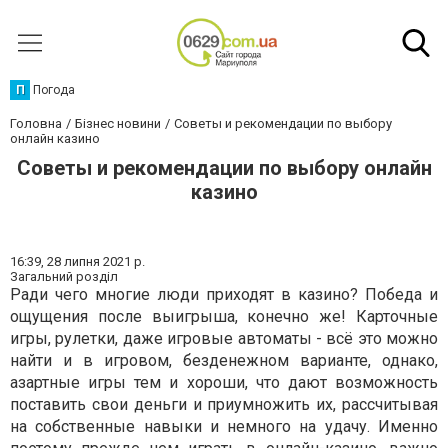
П
Погода
Головна
Бізнес новини
Советы и рекомендации по выбору
онлайн казино
Советы и рекомендации по выбору онлайн
казино
16:39,
28 липня 2021 р.
Загальний розділ
Ради чего многие люди приходят в казино? Победа и
ощущения после выигрыша, конечно же! Карточные
игры, рулетки, даже игровые автоматы - всё это можно
найти и в игровом, безденежном варианте, однако,
азартные игры тем и хороши, что дают возможность
поставить свои деньги и приумножить их, рассчитывая
на собственные навыки и немного на удачу. Именно