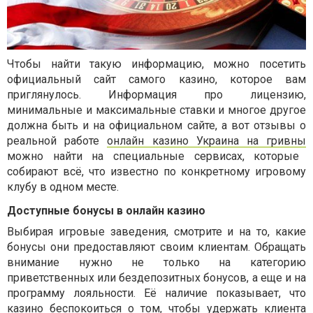
Чтобы найти такую информацию, можно посетить
официальный сайт самого казино, которое вам
приглянулось. Информация про лицензию,
минимальные и максимальные ставки и многое другое
должна быть и на официальном сайте, а вот отзывы о
реальной работе
онлайн казино Украина на гривны
можно найти на специальные сервисах, которые
собирают всё, что известно по конкретному игровому
клубу в одном месте.
Доступные бонусы в онлайн казино
Выбирая игровые заведения, смотрите и на то, какие
бонусы они предоставляют своим клиентам. Обращать
внимание нужно не только на категорию
приветственных или бездепозитных бонусов, а еще и на
программу лояльности. Её наличие показывает, что
казино беспокоиться о том, чтобы удержать клиента