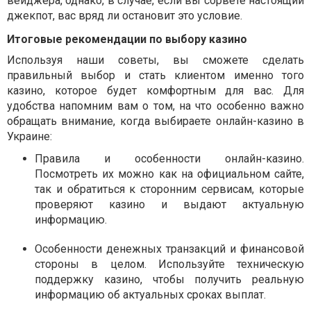
вейджера, однако, в случае, если вы сорвете настоящий
джекпот, вас вряд ли остановит это условие.
Итоговые рекомендации по выбору казино
Используя наши советы, вы сможете сделать
правильный выбор и стать клиентом именно того
казино, которое будет комфортным для вас. Для
удобства напомним вам о том, на что особенно важно
обращать внимание, когда выбираете онлайн-казино в
Украине:
Правила и особенности онлайн-казино.
Посмотреть их можно как на официальном сайте,
так и обратиться к сторонним сервисам, которые
проверяют казино и выдают актуальную
информацию.
Особенности денежных транзакций и финансовой
стороны в целом. Используйте техническую
поддержку казино, чтобы получить реальную
информацию об актуальных сроках выплат.