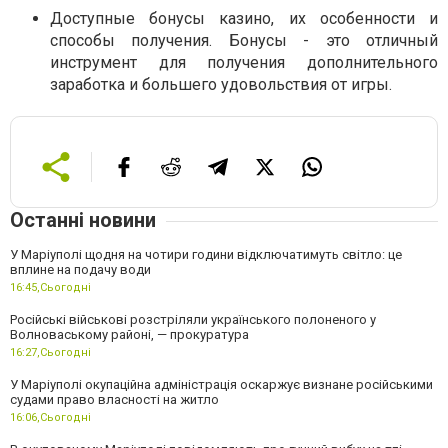
Доступные бонусы казино, их особенности и
способы получения. Бонусы - это отличный
инструмент для получения дополнительного
заработка и большего удовольствия от игры.
Останні новини
У Маріуполі щодня на чотири години відключатимуть світло: це
вплине на подачу води
16:45,
Сьогодні
Російські військові розстріляли українського полоненого у
Волноваському районі, — прокуратура
16:27,
Сьогодні
У Маріуполі окупаційна адміністрація оскаржує визнане російськими
судами право власності на житло
16:06,
Сьогодні