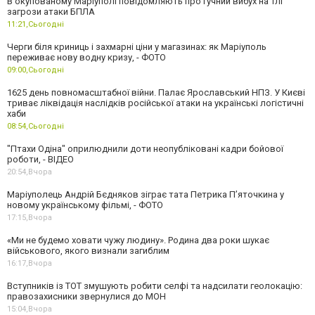
В окупованому Маріуполі повідомляють про гучний вибух на тлі
загрози атаки БПЛА
11:21,
Сьогодні
Черги біля криниць і захмарні ціни у магазинах: як Маріуполь
переживає нову водну кризу, - ФОТО
09:00,
Сьогодні
1625 день повномасштабної війни. Палає Ярославський НПЗ. У Києві
триває ліквідація наслідків російської атаки на українські логістичні
хаби
08:54,
Сьогодні
"Птахи Одіна" оприлюднили доти неопубліковані кадри бойової
роботи, - ВІДЕО
20:54,
Вчора
Маріуполець Андрій Бєдняков зіграє тата Петрика П’яточкина у
новому українському фільмі, - ФОТО
17:15,
Вчора
«Ми не будемо ховати чужу людину». Родина два роки шукає
військового, якого визнали загиблим
16:17,
Вчора
Вступників із ТОТ змушують робити селфі та надсилати геолокацію:
правозахисники звернулися до МОН
15:04,
Вчора