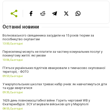
Останні новини
Волноваського священника засудили на 15 років тюрми за
пособництво окупантам
13:00,
Сьогодні
Переселенці можуть не платити за частину комунальних послуг у
покинутому житлі: які умови
10:06,
Сьогодні
П’ятьох українських підлітків евакуювали з тимчасово окупованої
території, - ФОТО
09:53,
Сьогодні
У маріупольських школах триває набір учнів: як навчатимуться діти
та куди звертатися
09:35,
Сьогодні
1626 день повномасштабної війни. Горить черговий WB у
Єкатеринбурзі. ЗСУ атакували військові цілі у Маріуполі
08:55,
Сьогодні