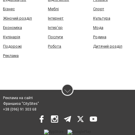
Бізнес
Меблі
Спорт
Жіночий розділ
Інтернет
Культура
Економіка
Інтер'єр
Мода
Кулінарія
Послуги
Родина
Подорожі
Робота
Дитячий розділ
Реклама
Реклама на сайті
Франшиза "CitySites"
+38 (096) 91 303 68