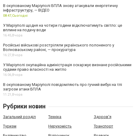
В окупованому Маріуполі БПЛА знову атакували енергетичну
інфраструктуру, — ВІДЕО
08:47,
Сьогодні
У Маріуполі щодня на чотири години відключатимуть світло: це
вплине на подачу води
16:45,
Вчора
Російські військові розстріляли українського полоненого у
Волноваському районі, — прокуратура
16:27,
Вчора
У Маріуполі окупаційна адміністрація оскаржує визнане російськими
судами право власності на житло
16:06,
Вчора
В окупованому Маріуполі повідомляють про гучний вибух на тлі
загрози атаки БПЛА
11:21,
Вчора
Рубрики новин
Загальний розділ
Техніка
Здоров'я
Туризм
Нерухомість
Транспорт
Будівництво
Відпочинок
Розваги