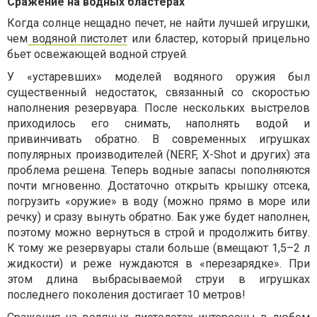
Сражение на водных бластерах
Когда солнце нещадно печет, не найти лучшей игрушки,
чем
водяной пистолет
или бластер, который прицельно
бьет освежающей водной струей.
У «устаревших» моделей водяного оружия был
существенный недостаток, связанный со скоростью
наполнения резервуара. После нескольких выстрелов
приходилось его снимать, наполнять водой и
привинчивать обратно. В современных игрушках
популярных производителей (NERF, X-Shot и других) эта
проблема решена. Теперь водные запасы пополняются
почти мгновенно. Достаточно открыть крышку отсека,
погрузить «оружие» в воду (можно прямо в море или
речку) и сразу вынуть обратно. Бак уже будет наполнен,
поэтому можно вернуться в строй и продолжить битву.
К тому же резервуары стали больше (вмещают 1,5–2 л
жидкости) и реже нуждаются в «перезарядке». При
этом длина выбрасываемой струи в игрушках
последнего поколения достигает 10 метров!