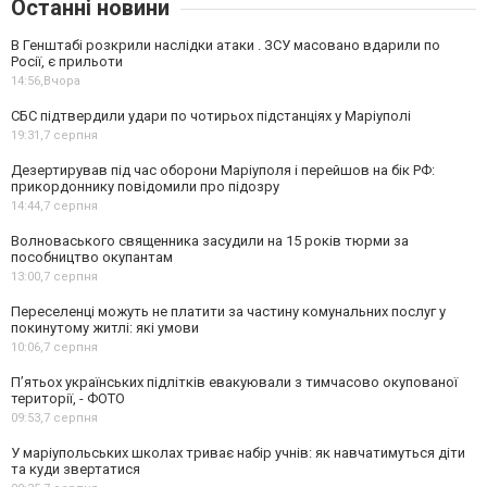
Останні новини
В Генштабі розкрили наслідки атаки . ЗСУ масовано вдарили по
Росії, є прильоти
14:56,
Вчора
СБС підтвердили удари по чотирьох підстанціях у Маріуполі
19:31,
7 серпня
Дезертирував під час оборони Маріуполя і перейшов на бік РФ:
прикордоннику повідомили про підозру
14:44,
7 серпня
Волноваського священника засудили на 15 років тюрми за
пособництво окупантам
13:00,
7 серпня
Переселенці можуть не платити за частину комунальних послуг у
покинутому житлі: які умови
10:06,
7 серпня
П’ятьох українських підлітків евакуювали з тимчасово окупованої
території, - ФОТО
09:53,
7 серпня
У маріупольських школах триває набір учнів: як навчатимуться діти
та куди звертатися