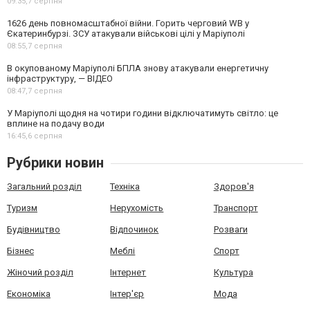
09:35,
7 серпня
1626 день повномасштабної війни. Горить черговий WB у
Єкатеринбурзі. ЗСУ атакували військові цілі у Маріуполі
08:55,
7 серпня
В окупованому Маріуполі БПЛА знову атакували енергетичну
інфраструктуру, — ВІДЕО
08:47,
7 серпня
У Маріуполі щодня на чотири години відключатимуть світло: це
вплине на подачу води
16:45,
6 серпня
Рубрики новин
Загальний розділ
Техніка
Здоров'я
Туризм
Нерухомість
Транспорт
Будівництво
Відпочинок
Розваги
Бізнес
Меблі
Спорт
Жіночий розділ
Інтернет
Культура
Економіка
Інтер'єр
Мода