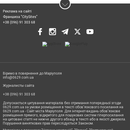
Реклама на сайті
Франшиза "CitySites"
+38 (096) 91 303 68
Віримо в повернення до Маріуполя
info@0629.com.ua
Журналисты сайта
+38 (096) 91 303 68
Допускається цитування матеріалів без отримання попередньої згоди
0629.com.ua за умови розміщення в тексті обов'язкового посилання на
0629.com.ua - Сайт міста Маріуполя. Для інтернет-видань обов'язкове
розміщення прямого, відкритого для пошукових систем гіперпосилання
на цитовані статті не нижче другого абзацу в тексті або в якості джерела.
Порушення виняткових прав переслідується Законом.