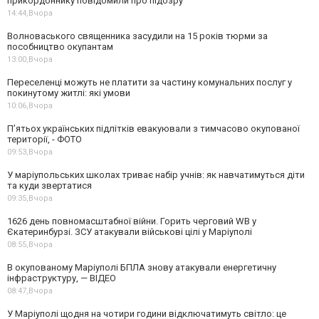
прикордоннику повідомили про підозру
14:44,
Вчора
Волноваського священника засудили на 15 років тюрми за
пособництво окупантам
13:00,
Вчора
Переселенці можуть не платити за частину комунальних послуг у
покинутому житлі: які умови
10:06,
Вчора
П’ятьох українських підлітків евакуювали з тимчасово окупованої
території, - ФОТО
09:53,
Вчора
У маріупольських школах триває набір учнів: як навчатимуться діти
та куди звертатися
09:35,
Вчора
1626 день повномасштабної війни. Горить черговий WB у
Єкатеринбурзі. ЗСУ атакували військові цілі у Маріуполі
08:55,
Вчора
В окупованому Маріуполі БПЛА знову атакували енергетичну
інфраструктуру, — ВІДЕО
08:47,
Вчора
У Маріуполі щодня на чотири години відключатимуть світло: це