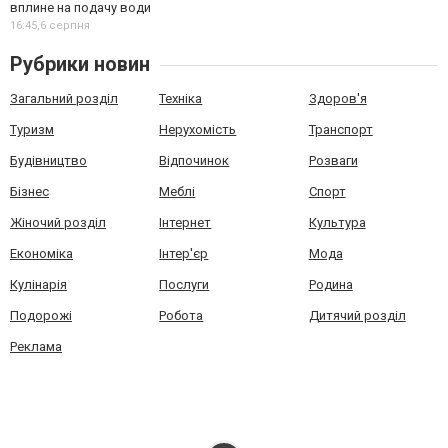
вплине на подачу води
16:45,
6 серпня
Рубрики новин
Загальний розділ
Техніка
Здоров'я
Туризм
Нерухомість
Транспорт
Будівництво
Відпочинок
Розваги
Бізнес
Меблі
Спорт
Жіночий розділ
Інтернет
Культура
Економіка
Інтер'єр
Мода
Кулінарія
Послуги
Родина
Подорожі
Робота
Дитячий розділ
Реклама