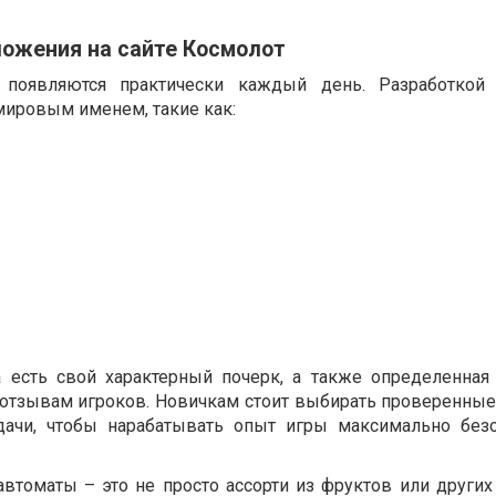
ложения на сайте Космолот
появляются практически каждый день. Разработкой 
мировым именем, такие как:
 есть свой характерный почерк, а также определенная 
отзывам игроков. Новичкам стоит выбирать проверенные
ачи, чтобы нарабатывать опыт игры максимально без
томаты – это не просто ассорти из фруктов или других