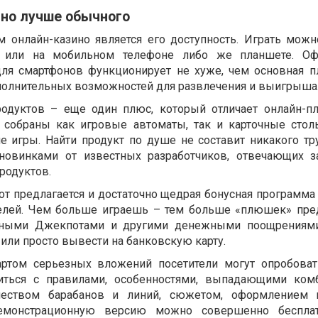
ино лучше обычного
 онлайн-казино является его доступность. Играть мож
 или на мобильном телефоне либо же планшете. Оф
ля смартфонов функционирует не хуже, чем основная п
полнительных возможностей для развлечения и выигрыша
родуктов – еще один плюс, который отличает онлайн-п
 собраны как игровые автоматы, так и карточные столы
ие игры. Найти продукт по душе не составит никакого тр
 новинками от известных разработчиков, отвечающих 
родуктов.
от предлагается и достаточно щедрая бонусная программа
елей. Чем больше играешь – тем больше «плюшек» пре
упными Джекпотами и другими денежными поощрениями
 или просто вывести на банковскую карту.
ртом серьезных вложений посетители могут опробова
иться с правилами, особенностями, выпадающими ком
чеством барабанов и линий, сюжетом, оформлением 
демонстрационную версию можно совершенно беспла