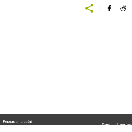
Реклама на сайті
Приєднуйтесь до 
Франшиза "CitySites"