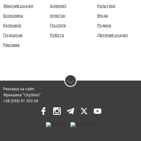
Жіночий розділ
Інтернет
Культура
Економіка
Інтер'єр
Мода
Кулінарія
Послуги
Родина
Подорожі
Робота
Дитячий розділ
Реклама
Реклама на сайті
Франшиза "CitySites"
+38 (096) 91 303 68