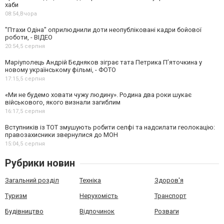
хаби
08:54,
Вчора
"Птахи Одіна" оприлюднили доти неопубліковані кадри бойової
роботи, - ВІДЕО
20:54,
5 серпня
Маріуполець Андрій Бєдняков зіграє тата Петрика П’яточкина у
новому українському фільмі, - ФОТО
17:15,
5 серпня
«Ми не будемо ховати чужу людину». Родина два роки шукає
військового, якого визнали загиблим
16:17,
5 серпня
Вступників із ТОТ змушують робити селфі та надсилати геолокацію:
правозахисники звернулися до МОН
15:04,
5 серпня
Рубрики новин
Загальний розділ
Техніка
Здоров'я
Туризм
Нерухомість
Транспорт
Будівництво
Відпочинок
Розваги