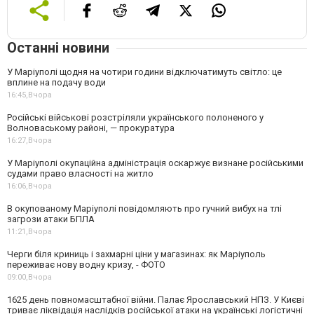
Останні новини
У Маріуполі щодня на чотири години відключатимуть світло: це
вплине на подачу води
16:45,
Вчора
Російські військові розстріляли українського полоненого у
Волноваському районі, — прокуратура
16:27,
Вчора
У Маріуполі окупаційна адміністрація оскаржує визнане російськими
судами право власності на житло
16:06,
Вчора
В окупованому Маріуполі повідомляють про гучний вибух на тлі
загрози атаки БПЛА
11:21,
Вчора
Черги біля криниць і захмарні ціни у магазинах: як Маріуполь
переживає нову водну кризу, - ФОТО
09:00,
Вчора
1625 день повномасштабної війни. Палає Ярославський НПЗ. У Києві
триває ліквідація наслідків російської атаки на українські логістичні