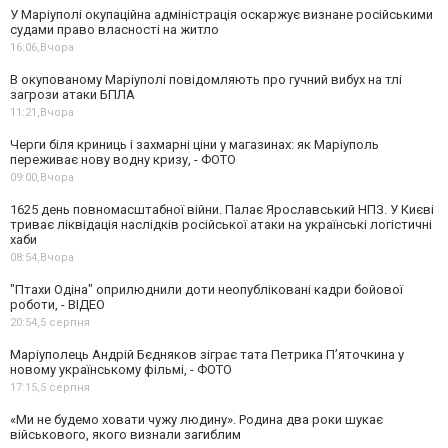
У Маріуполі окупаційна адміністрація оскаржує визнане російськими
судами право власності на житло
16:06,
Вчора
В окупованому Маріуполі повідомляють про гучний вибух на тлі
загрози атаки БПЛА
11:21,
Вчора
Черги біля криниць і захмарні ціни у магазинах: як Маріуполь
переживає нову водну кризу, - ФОТО
09:00,
Вчора
1625 день повномасштабної війни. Палає Ярославський НПЗ. У Києві
триває ліквідація наслідків російської атаки на українські логістичні
хаби
08:54,
Вчора
"Птахи Одіна" оприлюднили доти неопубліковані кадри бойової
роботи, - ВІДЕО
20:54,
5 серпня
Маріуполець Андрій Бєдняков зіграє тата Петрика П’яточкина у
новому українському фільмі, - ФОТО
17:15,
5 серпня
«Ми не будемо ховати чужу людину». Родина два роки шукає
військового, якого визнали загиблим