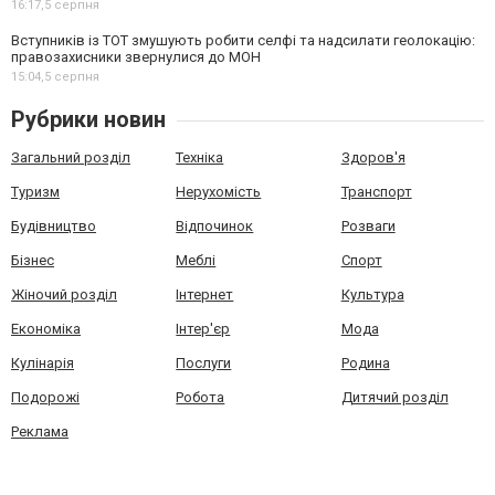
16:17,
5 серпня
Вступників із ТОТ змушують робити селфі та надсилати геолокацію:
правозахисники звернулися до МОН
15:04,
5 серпня
Рубрики новин
Загальний розділ
Техніка
Здоров'я
Туризм
Нерухомість
Транспорт
Будівництво
Відпочинок
Розваги
Бізнес
Меблі
Спорт
Жіночий розділ
Інтернет
Культура
Економіка
Інтер'єр
Мода
Кулінарія
Послуги
Родина
Подорожі
Робота
Дитячий розділ
Реклама