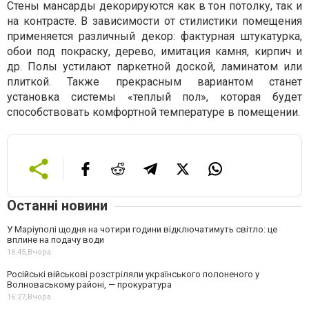
Стены мансарды декорируются как в тон потолку, так и
на контрасте. В зависимости от стилистики помещения
применяется различный декор: фактурная штукатурка,
обои под покраску, дерево, имитация камня, кирпич и
др. Полы устилают паркетной доской, ламинатом или
плиткой. Также прекрасным вариантом станет
установка системы «теплый пол», которая будет
способствовать комфортной температуре в помещении.
Останні новини
У Маріуполі щодня на чотири години відключатимуть світло: це
вплине на подачу води
16:45,
Вчора
Російські військові розстріляли українського полоненого у
Волноваському районі, — прокуратура
16:27,
Вчора