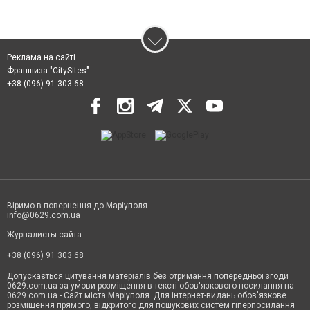
Реклама на сайті
Франшиза "CitySites"
+38 (096) 91 303 68
Віримо в повернення до Маріуполя
info@0629.com.ua
Журналисты сайта
+38 (096) 91 303 68
Допускається цитування матеріалів без отримання попередньої згоди
0629.com.ua за умови розміщення в тексті обов'язкового посилання на
0629.com.ua - Сайт міста Маріуполя. Для інтернет-видань обов'язкове
розміщення прямого, відкритого для пошукових систем гіперпосилання