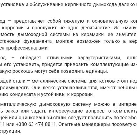
, установка и обслуживание кирпичного дымохода далеко 
од – представляет собой тяжелую и основательную ко
 коррозии и прослужит не одно десятилетие. Из «мину
имость дымоходной системы из керамики, ее значител
установки фундамента, монтаж возможен только в ве
ся профессионалами.
од – обладает отличными характеристиками, дол
ы его установить, придется привозить комплектующие из-
такую роскошь могут себе позволить единицы.
щей стали – металлические системы для котлов стоят нед
реимуществ. Они легко устанавливаются, имеют небольш
ию конденсата и устойчивы к коррозии.
 металлическую дымоходную систему можно в интернет
ть заказ или задать интересующие вопросы о комплек
й или оцинкованной стали, следует позвонить по телефон
8811 или +380 63 474 8811. Опытные менеджеры посоветую
струкции.