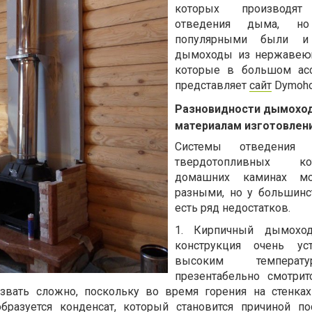
которых производят
отведения дыма, н
популярными были и 
дымоходы из нержавеющ
которые в большом асс
представляет
сайт
Dymoho
Разновидности дымоход
материалам изготовлен
Системы отведени
твердотопливных 
домашних каминах мо
разными, но у большинс
есть ряд недостатков.
1. Кирпичный дымохо
конструкция очень ус
высоким темпера
презентабельно смотрит
азвать сложно, поскольку во время горения на стенка
разуется конденсат, который становится причиной по