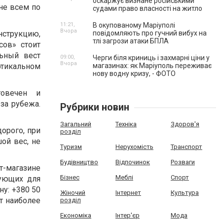
оскаржує визнане російськими
не всем по
судами право власності на житло
11:21,
В окупованому Маріуполі
Вчора
нструкцию,
повідомляють про гучний вибух на
тлі загрози атаки БПЛА
сов» стоит
ьный вест
09:00,
Черги біля криниць і захмарні ціни у
Вчора
ртикальном
магазинах: як Маріуполь переживає
нову водну кризу, - ФОТО
говечен и
за рубежа.
Рубрики новин
Загальний
Техніка
Здоров'я
орого, при
розділ
ой вес, не
Туризм
Нерухомість
Транспорт
Будівництво
Відпочинок
Розваги
-магазине
Бізнес
Меблі
Спорт
тующих для
у: +380 50
Жіночий
Інтернет
Культура
т наиболее
розділ
Економіка
Інтер'єр
Мода