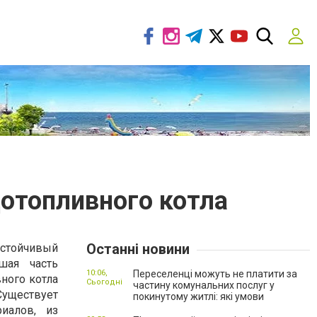
отопливного котла
Останні новини
устойчивый
шая часть
10:06,
Переселенці можуть не платити за
ного котла
Сьогодні
частину комунальних послуг у
ществует
покинутому житлі: які умови
иалов, из