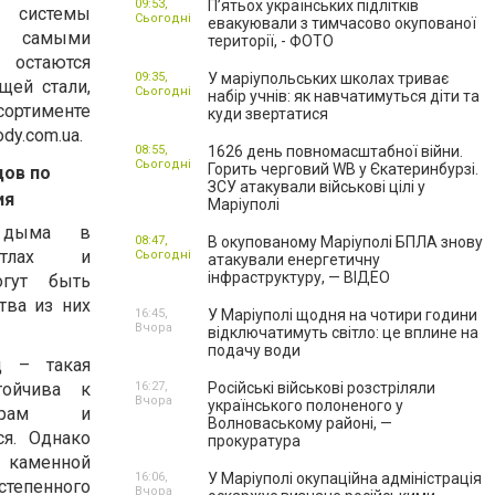
09:53,
П’ятьох українських підлітків
 системы
Сьогодні
евакуювали з тимчасово окупованої
о самыми
території, - ФОТО
остаются
09:35,
У маріупольських школах триває
ей стали,
Сьогодні
набір учнів: як навчатимуться діти та
ортименте
куди звертатися
dy.com.ua.
08:55,
1626 день повномасштабної війни.
Сьогодні
Горить черговий WB у Єкатеринбурзі.
ов по
ЗСУ атакували військові цілі у
ия
Маріуполі
я дыма в
08:47,
В окупованому Маріуполі БПЛА знову
котлах и
Сьогодні
атакували енергетичну
інфраструктуру, — ВІДЕО
гут быть
тва из них
16:45,
У Маріуполі щодня на чотири години
Вчора
відключатимуть світло: це вплине на
подачу води
д – такая
тойчива к
16:27,
Російські військові розстріляли
Вчора
українського полоненого у
турам и
Волноваському районі, —
ся. Однако
прокуратура
х каменной
16:06,
У Маріуполі окупаційна адміністрація
степенного
Вчора