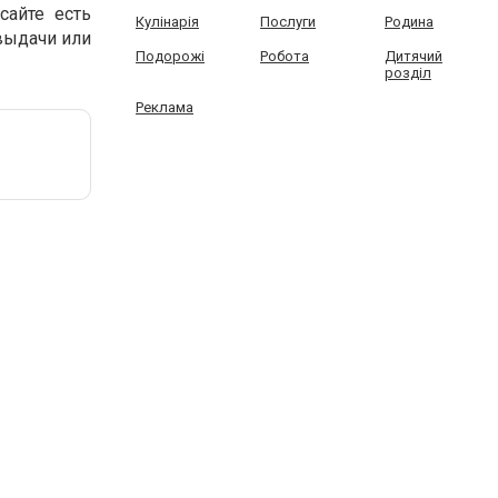
сайте есть
Кулінарія
Послуги
Родина
выдачи или
Подорожі
Робота
Дитячий
розділ
Реклама