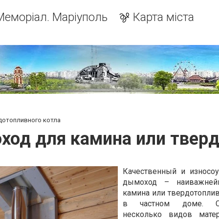
Меморіал. Маріуполь
Карта міста
дотопливного котла
ход для камина или тверд
Качественный и износо
дымоход – наиважней
камина или твердотоплив
в частном доме. Су
несколько видов матер