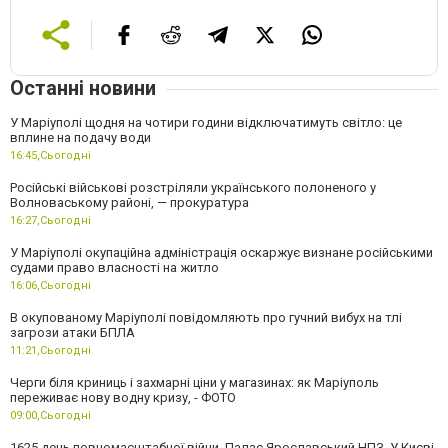
Останні новини
У Маріуполі щодня на чотири години відключатимуть світло: це
вплине на подачу води
16:45,
Сьогодні
Російські військові розстріляли українського полоненого у
Волноваському районі, — прокуратура
16:27,
Сьогодні
У Маріуполі окупаційна адміністрація оскаржує визнане російськими
судами право власності на житло
16:06,
Сьогодні
В окупованому Маріуполі повідомляють про гучний вибух на тлі
загрози атаки БПЛА
11:21,
Сьогодні
Черги біля криниць і захмарні ціни у магазинах: як Маріуполь
переживає нову водну кризу, - ФОТО
09:00,
Сьогодні
1625 день повномасштабної війни. Палає Ярославський НПЗ. У Києві