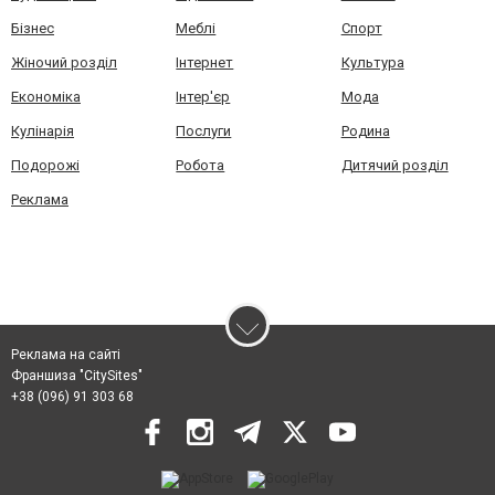
Бізнес
Меблі
Спорт
Жіночий розділ
Інтернет
Культура
Економіка
Інтер'єр
Мода
Кулінарія
Послуги
Родина
Подорожі
Робота
Дитячий розділ
Реклама
Реклама на сайті
Франшиза "CitySites"
+38 (096) 91 303 68