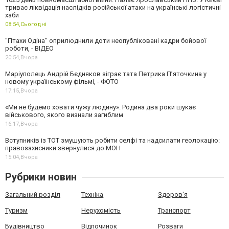
триває ліквідація наслідків російської атаки на українські логістичні
хаби
08:54,
Сьогодні
"Птахи Одіна" оприлюднили доти неопубліковані кадри бойової
роботи, - ВІДЕО
20:54,
Вчора
Маріуполець Андрій Бєдняков зіграє тата Петрика П’яточкина у
новому українському фільмі, - ФОТО
17:15,
Вчора
«Ми не будемо ховати чужу людину». Родина два роки шукає
військового, якого визнали загиблим
16:17,
Вчора
Вступників із ТОТ змушують робити селфі та надсилати геолокацію:
правозахисники звернулися до МОН
15:04,
Вчора
Рубрики новин
Загальний розділ
Техніка
Здоров'я
Туризм
Нерухомість
Транспорт
Будівництво
Відпочинок
Розваги