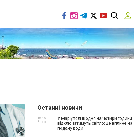
Останні новини
16:45,
У Маріуполі щодня на чотири години
Вчора
відключатимуть світло: це вплине на
подачу води