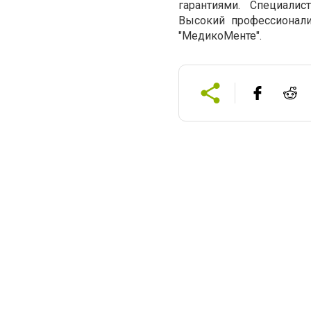
гарантиями. Специали
Высокий профессионали
"МедикоМенте".