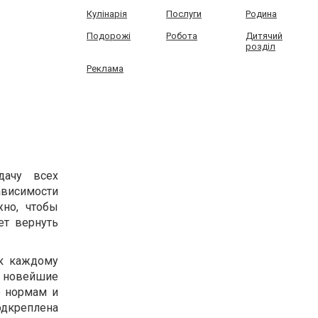
Кулінарія
Послуги
Родина
Подорожі
Робота
Дитячий
розділ
Реклама
дачу всех
ависимости
жно, чтобы
ет вернуть
к каждому
 новейшие
ю нормам и
одкреплена