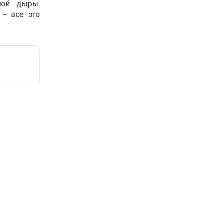
ной дыры.
 − все это