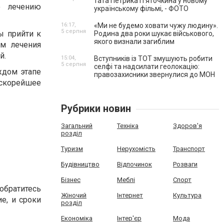
тата Петрика П’яточкина у новому
о лечению
українському фільмі, - ФОТО
16:17,
«Ми не будемо ховати чужу людину».
5 серпня
ы прийти к
Родина два роки шукає військового,
якого визнали загиблим
м лечения
й.
15:04,
Вступників із ТОТ змушують робити
5 серпня
селфі та надсилати геолокацію:
ждом этапе
правозахисники звернулися до МОН
скорейшее
Рубрики новин
Загальний
Техніка
Здоров'я
розділ
Туризм
Нерухомість
Транспорт
Будівництво
Відпочинок
Розваги
Бізнес
Меблі
Спорт
обратитесь
Жіночий
Інтернет
Культура
е, и сроки
розділ
Економіка
Інтер'єр
Мода