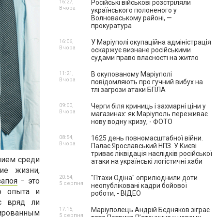
16:27,
Російські військові розстріляли
Вчора
українського полоненого у
Волноваському районі, —
прокуратура
16:06,
У Маріуполі окупаційна адміністрація
Вчора
оскаржує визнане російськими
судами право власності на житло
11:21,
В окупованому Маріуполі
Вчора
повідомляють про гучний вибух на
тлі загрози атаки БПЛА
09:00,
Черги біля криниць і захмарні ціни у
Вчора
магазинах: як Маріуполь переживає
нову водну кризу, - ФОТО
08:54,
1625 день повномасштабної війни.
Вчора
Палає Ярославський НПЗ. У Києві
триває ліквідація наслідків російської
нием среди
атаки на українські логістичні хаби
ие жизни,
20:54,
"Птахи Одіна" оприлюднили доти
запоя
− это
5 серпня
неопубліковані кадри бойової
о опыта и
роботи, - ВІДЕО
с вряд ли
17:15,
Маріуполець Андрій Бєдняков зіграє
цированным
5 серпня