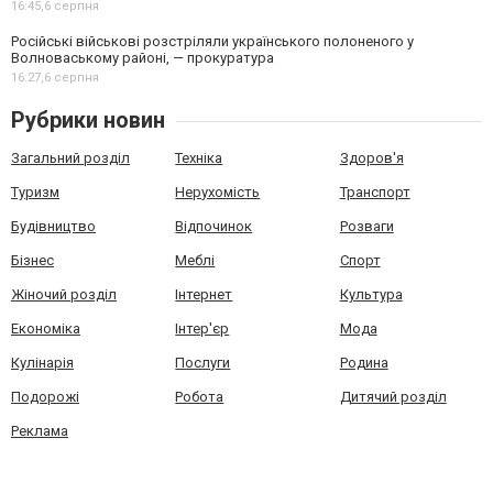
16:45,
6 серпня
Російські військові розстріляли українського полоненого у
Волноваському районі, — прокуратура
16:27,
6 серпня
Рубрики новин
Загальний розділ
Техніка
Здоров'я
Туризм
Нерухомість
Транспорт
Будівництво
Відпочинок
Розваги
Бізнес
Меблі
Спорт
Жіночий розділ
Інтернет
Культура
Економіка
Інтер'єр
Мода
Кулінарія
Послуги
Родина
Подорожі
Робота
Дитячий розділ
Реклама