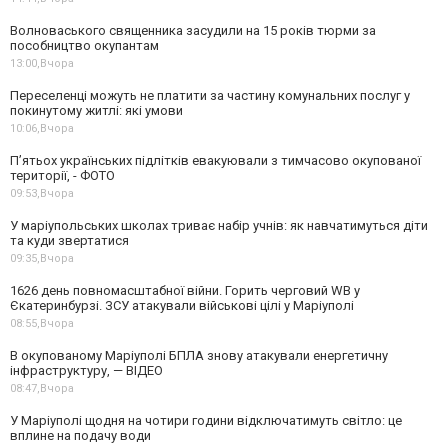
Волноваського священника засудили на 15 років тюрми за
пособництво окупантам
13:00,
Вчора
Переселенці можуть не платити за частину комунальних послуг у
покинутому житлі: які умови
10:06,
Вчора
П’ятьох українських підлітків евакуювали з тимчасово окупованої
території, - ФОТО
09:53,
Вчора
У маріупольських школах триває набір учнів: як навчатимуться діти
та куди звертатися
09:35,
Вчора
1626 день повномасштабної війни. Горить черговий WB у
Єкатеринбурзі. ЗСУ атакували військові цілі у Маріуполі
08:55,
Вчора
В окупованому Маріуполі БПЛА знову атакували енергетичну
інфраструктуру, — ВІДЕО
08:47,
Вчора
У Маріуполі щодня на чотири години відключатимуть світло: це
вплине на подачу води