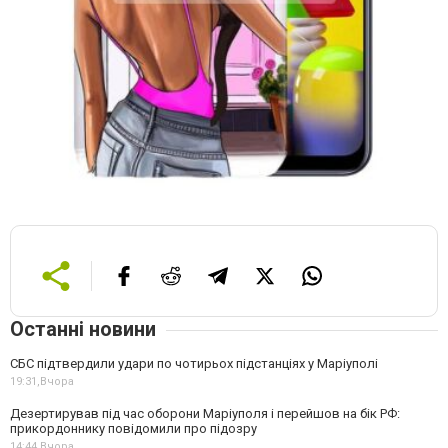
Останні новини
СБС підтвердили удари по чотирьох підстанціях у Маріуполі
19:31,
Вчора
Дезертирував під час оборони Маріуполя і перейшов на бік РФ:
прикордоннику повідомили про підозру
14:44,
Вчора