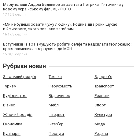
Маріуполець Андрій Бєдняков зіграє тата Петрика П’яточкина у
новому українському фільмі, - ФОТО
17:15,
5 серпня
«Ми не будемо ховати чужу людину». Родина два роки шукає
військового, якого визнали загиблим
16:17,
5 серпня
Вступників із ТОТ змушують робити селфі та надсилати геолокацію:
правозахисники звернулися до МОН
15:04,
5 серпня
Рубрики новин
Загальний розділ
Техніка
Здоров'я
Туризм
Нерухомість
Транспорт
Будівництво
Відпочинок
Розваги
Бізнес
Меблі
Спорт
Жіночий розділ
Інтернет
Культура
Економіка
Інтер'єр
Мода
Кулінарія
Послуги
Родина