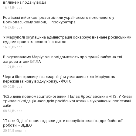
вплине на подачу води
16:45,
Вчора
Російські військові розстріляли українського полоненого у
Волноваському районі, — прокуратура
16:27,
Вчора
У Маріуполі окупаційна адміністрація оскаржує визнане російськими
судами право власності на житло
16:06,
Вчора
В окупованому Маріуполі повідомляють про гучний вибух на тлі
загрози атаки БПЛА
11:21,
Вчора
Черги біля криниць і захмарні ціни у магазинах: як Маріуполь
переживає нову водну кризу, - ФОТО
09:00,
Вчора
1625 день повномасштабної війни. Палає Ярославський НПЗ. У Києві
триває ліквідація наслідків російської атаки на українські логістичні
хаби
08:54,
Вчора
"Птахи Одіна" оприлюднили доти неопубліковані кадри бойової
роботи, - ВІДЕО
20:54,
5 серпня