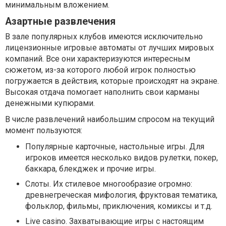
минимальным вложением.
Азартные развлечения
В зале популярных клубов имеются исключительно
лицензионные игровые автоматы от лучших мировых
компаний. Все они характеризуются интересным
сюжетом, из-за которого любой игрок полностью
погружается в действия, которые происходят на экране.
Высокая отдача помогает наполнить свои карманы
денежными купюрами.
В числе развлечений наибольшим спросом на текущий
момент пользуются:
Популярные карточные, настольные игры. Для
игроков имеется несколько видов рулетки, покер,
баккара, блекджек и прочие игры.
Слоты. Их стилевое многообразие огромно:
древнегреческая мифология, фруктовая тематика,
фольклор, фильмы, приключения, комиксы и т.д.
Live casino. Захватывающие игры с настоящим