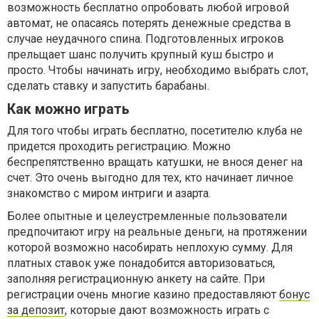
возможность бесплатно опробовать любой игровой
автомат, не опасаясь потерять денежные средства в
случае неудачного спина. Подготовленных игроков
прельщает шанс получить крупный куш быстро и
просто. Чтобы начинать игру, необходимо выбрать слот,
сделать ставку и запустить барабаны.
Как можно играть
Для того чтобы играть бесплатно, посетителю клуба не
придется проходить регистрацию. Можно
беспрепятственно вращать катушки, не внося денег на
счет. Это очень выгодно для тех, кто начинает личное
знакомство с миром интриги и азарта.
Более опытные и целеустремленные пользователи
предпочитают игру на реальные деньги, на протяжении
которой возможно насобирать неплохую сумму. Для
платных ставок уже понадобится авторизоваться,
заполняя регистрационную анкету на сайте. При
регистрации очень многие казино предоставляют
бонус
за депозит
, которые дают возможность играть с