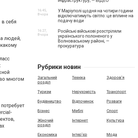
інфраструктуру, — ВІДЕО
16:45,
У Маріуполі щодня на чотири години
Вчора
відключатимуть світло: це вплине на
подачу води
 в себя
16:27,
Російські військові розстріляли
Вчора
українського полоненого у
а людей,
Волноваському районі, —
 какому
прокуратура
ласс
х
Рубрики новин
жной
Загальний
Техніка
Здоров'я
 во многом
розділ
Туризм
Нерухомість
Транспорт
Будівництво
Відпочинок
Розваги
 потребует
Бізнес
Меблі
Спорт
cial-
ектов,
Жіночий
Інтернет
Культура
розділ
ах
Економіка
Інтер'єр
Мода