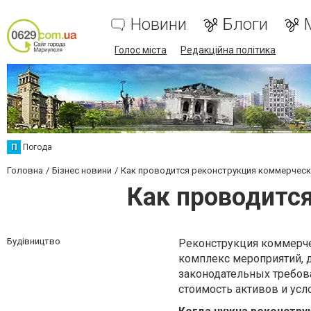
Новини
Блоги
Голос міста
Редакційна політика
П
Погода
Головна
Бізнес новини
Как проводится реконструкция коммерческ
Как проводитс
Будівництво
Реконструкция коммерчес
комплекс мероприятий, 
законодательных требова
стоимость активов и ус