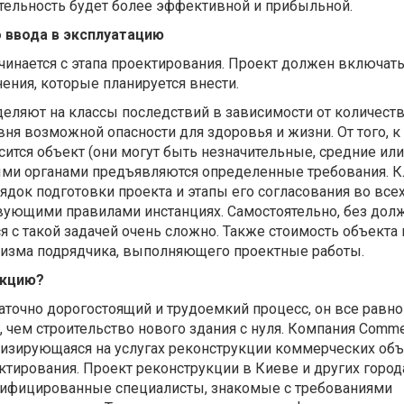
тельность будет более эффективной и прибыльной.
 ввода в эксплуатацию
инается с этапа проектирования. Проект должен включать
ния, которые планируется внести.
еляют на классы последствий в зависимости от количеств
овня возможной опасности для здоровья и жизни. От того, к
сится объект (они могут быть незначительные, средние или
ыми органами предъявляются определенные требования. К
ядок подготовки проекта и этапы его согласования во все
ующими правилами инстанциях. Самостоятельно, без дол
 с такой задачей очень сложно. Также стоимость объекта
лизма подрядчика, выполняющего проектные работы.
укцию?
аточно дорогостоящий и трудоемкий процесс, он все равно
 чем строительство нового здания с нуля. Компания Сommer
циализирующаяся на услугах реконструкции коммерческих объ
ктирования. Проект реконструкции в Киеве и других город
тифицированные специалисты, знакомые с требованиями