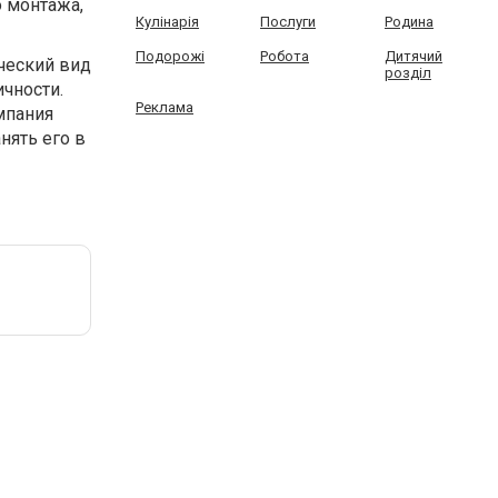
о монтажа,
Кулінарія
Послуги
Родина
Подорожі
Робота
Дитячий
ческий вид
розділ
чности.
Реклама
мпания
нять его в