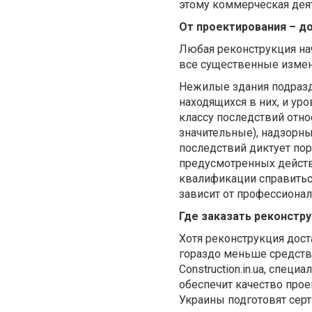
этому коммерческая дея
От проектирования – до
Любая реконструкция нач
все существенные измене
Нежилые здания подразд
находящихся в них, и ур
классу последствий отно
значительные), надзорн
последствий диктует пор
предусмотренных действ
квалификации справиться
зависит от профессиона
Где заказать реконстр
Хотя реконструкция дост
гораздо меньше средств,
Сonstruction.in.ua, спе
обеспечит качество прое
Украины подготовят сер