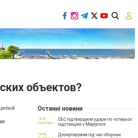
ских объектов?
Останні новини
 целый
19:31,
СБС підтвердили удари по чотирьох
ая
Сьогодні
підстанціях у Маріуполі
14:44,
Дезертирував під час оборони