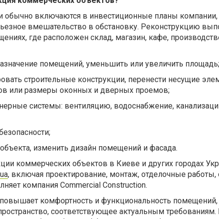
кция коммерческих объектов?
и обычно включаются в инвестиционные планы компании,
рьезное вмешательство в обстановку. Реконструкцию вып
щениях, где расположен склад, магазин, кафе, производст
 назначение помещений, уменьшить или увеличить площадь
ровать строительные конструкции, перенести несущие эле
ов или размеры оконных и дверных проемов;
нерные системы: вентиляцию, водоснабжение, канализаци
безопасности;
объекта, изменить дизайн помещений и фасада.
ции коммерческих объектов в Киеве и других городах Ук
.ua
, включая проектирование, монтаж, отделочные работы, 
няет компания Commercial Construction.
 повышает комфортность и функциональность помещений,
ространство, соответствующее актуальным требованиям. 