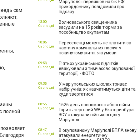
Сьогодні
Маріуполя і перейшов на бік РФ:
прикордоннику повідомили про
 ведь сам
підозру
олняют,
13:00,
Волноваського священника
венные
Сьогодні
засудили на 15 років тюрми за
пособництво окупантам
;
10:06,
Переселенці можуть не платити за
Сьогодні
частину комунальних послуг у
менты,
покинутому житлі: які умови
09:53,
П’ятьох українських підлітків
ю,
Сьогодні
евакуювали з тимчасово окупованої
території, - ФОТО
09:35,
У маріупольських школах триває
Сьогодні
набір учнів: як навчатимуться діти та
куди звертатися
раины
08:55,
1626 день повномасштабної війни.
Сьогодні
Горить черговий WB у Єкатеринбурзі.
с полной
ЗСУ атакували військові цілі у
Маріуполі
 позволяет
08:47,
В окупованому Маріуполі БПЛА знову
Сьогодні
Благодаря
атакували енергетичну