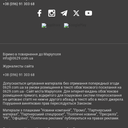
+38 (096) 91 303 68
Віримо в повернення до Маріуполя
info@0629.com.ua
Журналисты сайта
+38 (096) 91 303 68
Допускається цитування матеріалів без отримання попередньої згоди
0629.com.ua за умови розміщення в тексті обов'язкового посилання на
0629.com.ua - Сайт міста Маріуполя. Для інтернет-видань обов'язкове
розміщення прямого, відкритого для пошукових систем гіперпосилання
на цитовані статті не нижче другого абзацу в тексті або в якості джерела.
Порушення виняткових прав переслідується Законом.
Матеріали з плашками "Новини компаній", "Промо", "Партнерський
матеріал", "Партнерський спецпроєкт", "Політичні новини", "Пресреліз",
"PR", "Офіційно", "Політична реклама" публікуються на правах реклами.