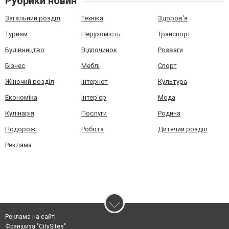
Рубрики новин
Загальний розділ
Техніка
Здоров'я
Туризм
Нерухомість
Транспорт
Будівництво
Відпочинок
Розваги
Бізнес
Меблі
Спорт
Жіночий розділ
Інтернет
Культура
Економіка
Інтер'єр
Мода
Кулінарія
Послуги
Родина
Подорожі
Робота
Дитячий розділ
Реклама
Реклама на сайті
Франшиза "CitySites"