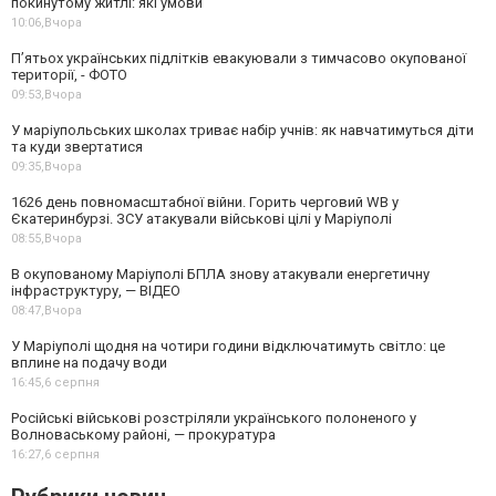
покинутому житлі: які умови
10:06,
Вчора
П’ятьох українських підлітків евакуювали з тимчасово окупованої
території, - ФОТО
09:53,
Вчора
У маріупольських школах триває набір учнів: як навчатимуться діти
та куди звертатися
09:35,
Вчора
1626 день повномасштабної війни. Горить черговий WB у
Єкатеринбурзі. ЗСУ атакували військові цілі у Маріуполі
08:55,
Вчора
В окупованому Маріуполі БПЛА знову атакували енергетичну
інфраструктуру, — ВІДЕО
08:47,
Вчора
У Маріуполі щодня на чотири години відключатимуть світло: це
вплине на подачу води
16:45,
6 серпня
Російські військові розстріляли українського полоненого у
Волноваському районі, — прокуратура
16:27,
6 серпня