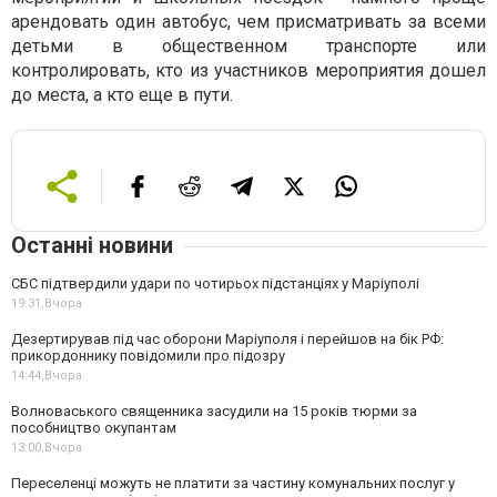
арендовать один автобус, чем присматривать за всеми
детьми в общественном транспорте или
контролировать, кто из участников мероприятия дошел
до места, а кто еще в пути.
Останні новини
СБС підтвердили удари по чотирьох підстанціях у Маріуполі
19:31,
Вчора
Дезертирував під час оборони Маріуполя і перейшов на бік РФ:
прикордоннику повідомили про підозру
14:44,
Вчора
Волноваського священника засудили на 15 років тюрми за
пособництво окупантам
13:00,
Вчора
Переселенці можуть не платити за частину комунальних послуг у