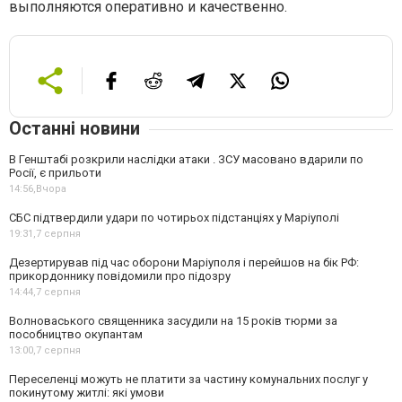
выполняются оперативно и качественно.
Останні новини
В Генштабі розкрили наслідки атаки . ЗСУ масовано вдарили по
Росії, є прильоти
14:56,
Вчора
СБС підтвердили удари по чотирьох підстанціях у Маріуполі
19:31,
7 серпня
Дезертирував під час оборони Маріуполя і перейшов на бік РФ:
прикордоннику повідомили про підозру
14:44,
7 серпня
Волноваського священника засудили на 15 років тюрми за
пособництво окупантам
13:00,
7 серпня
Переселенці можуть не платити за частину комунальних послуг у
покинутому житлі: які умови