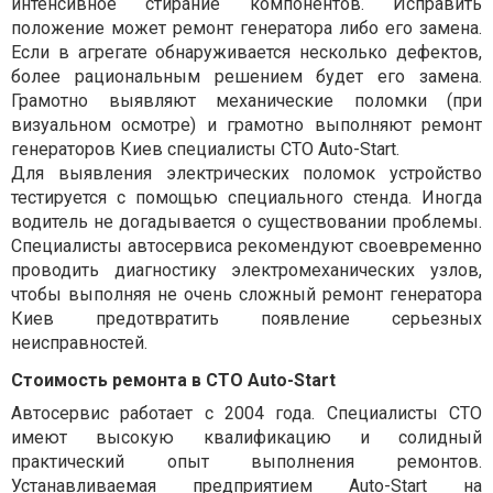
интенсивное стирание компонентов. Исправить
положение может
ремонт генератора
либо его замена.
Если в агрегате обнаруживается несколько дефектов,
более рациональным решением будет его замена.
Грамотно выявляют механические поломки (при
визуальном осмотре) и грамотно выполняют
ремонт
генераторов Киев
специалисты
СТО
A
uto-
S
tart.
Для выявления электрических поломок устройство
тестируется с помощью специального стенда. Иногда
водитель не догадывается о существовании проблемы.
Специалисты автосервиса рекомендуют своевременно
проводить диагностику электромеханических узлов,
чтобы выполняя не очень сложный
ремонт генератора
Киев
предотвратить появление серьезных
неисправностей.
Стоимость ремонта в СТО
A
uto-
S
tart
Автосервис работает с 2004 года. Специалисты СТО
имеют высокую квалификацию и солидный
практический опыт выполнения ремонтов.
Устанавливаемая предприятием
A
uto-
S
tart на