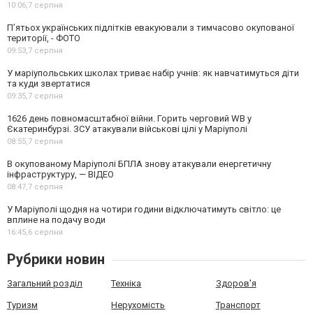
10:06,
7 серпня
П’ятьох українських підлітків евакуювали з тимчасово окупованої
території, - ФОТО
09:53,
7 серпня
У маріупольських школах триває набір учнів: як навчатимуться діти
та куди звертатися
09:35,
7 серпня
1626 день повномасштабної війни. Горить черговий WB у
Єкатеринбурзі. ЗСУ атакували військові цілі у Маріуполі
08:55,
7 серпня
В окупованому Маріуполі БПЛА знову атакували енергетичну
інфраструктуру, — ВІДЕО
08:47,
7 серпня
У Маріуполі щодня на чотири години відключатимуть світло: це
вплине на подачу води
16:45,
6 серпня
Рубрики новин
Загальний розділ
Техніка
Здоров'я
Туризм
Нерухомість
Транспорт