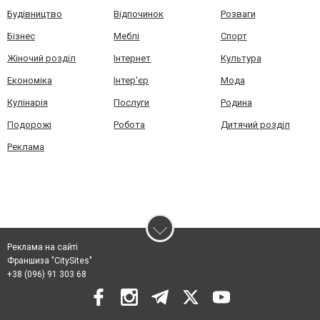
Будівництво
Відпочинок
Розваги
Бізнес
Меблі
Спорт
Жіночий розділ
Інтернет
Культура
Економіка
Інтер'єр
Мода
Кулінарія
Послуги
Родина
Подорожі
Робота
Дитячий розділ
Реклама
Реклама на сайті
Франшиза "CitySites"
+38 (096) 91 303 68