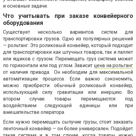
и основные задачи.
Что учитывать при заказе конвейерного
оборудования
Существует несколько вариантов систем для
транспортировки грузов. Одно из популярных решений
— рольтанг. Это роликовый конвейер, который подходит
для транспортировки как штучных товаров, так и паллет
или ящиков с грузом. Перемещать груз система может
по горизонтали или под углом. Зависит
цена на рольганг
от наличия привода.
Он необходим для максимальной
автоматизации процесса. Если важно сэкономить,
можно приобрести обычный роликовый конвейер,
использующий силу гравитации или инерцию. Во
втором случае товары перемещаются под
воздействием следующей единицы или при
вмешательстве оператора.
Если нужно перемещать сыпучие грузы, стоит заказать
ленточный конвейер — он более универсален. Подойдет
такая система и в том случае, когда товары нужно