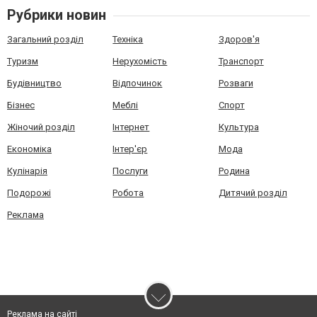
Рубрики новин
Загальний розділ
Техніка
Здоров'я
Туризм
Нерухомість
Транспорт
Будівництво
Відпочинок
Розваги
Бізнес
Меблі
Спорт
Жіночий розділ
Інтернет
Культура
Економіка
Інтер'єр
Мода
Кулінарія
Послуги
Родина
Подорожі
Робота
Дитячий розділ
Реклама
Реклама на сайті