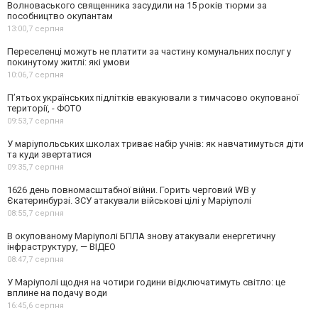
Волноваського священника засудили на 15 років тюрми за
пособництво окупантам
13:00,
7 серпня
Переселенці можуть не платити за частину комунальних послуг у
покинутому житлі: які умови
10:06,
7 серпня
П’ятьох українських підлітків евакуювали з тимчасово окупованої
території, - ФОТО
09:53,
7 серпня
У маріупольських школах триває набір учнів: як навчатимуться діти
та куди звертатися
09:35,
7 серпня
1626 день повномасштабної війни. Горить черговий WB у
Єкатеринбурзі. ЗСУ атакували військові цілі у Маріуполі
08:55,
7 серпня
В окупованому Маріуполі БПЛА знову атакували енергетичну
інфраструктуру, — ВІДЕО
08:47,
7 серпня
У Маріуполі щодня на чотири години відключатимуть світло: це
вплине на подачу води
16:45,
6 серпня