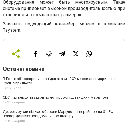
Оборудование может быть многоярусным. Такая
система привлекает высокой производительностью при
относительно компактных размерах.
Заказать подходящий конвейер можно в компании
Tsystem.
Останні новини
В Генштабі розкрили наслідки атаки . ЗСУ масовано вдарили по
Росії, є прильоти
14:56,
Вчора
СБС підтвердили удари по чотирьох підстанціях у Маріуполі
19:31,
7 серпня
Дезертирував під час оборони Маріуполя і перейшов на бік РФ:
прикордоннику повідомили про підозру
14:44,
7 серпня