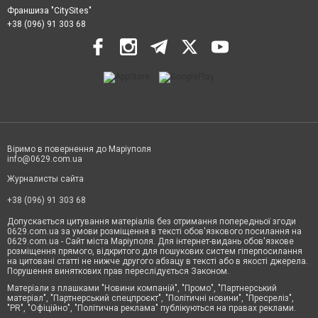
Франшиза "CitySites"
+38 (096) 91 303 68
Віримо в повернення до Маріуполя
info@0629.com.ua
Журналисты сайта
+38 (096) 91 303 68
Допускається цитування матеріалів без отримання попередньої згоди
0629.com.ua за умови розміщення в тексті обов'язкового посилання на
0629.com.ua - Сайт міста Маріуполя. Для інтернет-видань обов'язкове
розміщення прямого, відкритого для пошукових систем гіперпосилання
на цитовані статті не нижче другого абзацу в тексті або в якості джерела.
Порушення виняткових прав переслідується Законом.
Матеріали з плашками "Новини компаній", "Промо", "Партнерський
матеріал", "Партнерський спецпроєкт", "Політичні новини", "Пресреліз",
"PR", "Офіційно", "Політична реклама" публікуються на правах реклами.