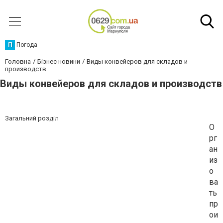
П
Погода
Головна
Бізнес новини
Виды конвейеров для складов и
производств
Виды конвейеров для складов и производств
Загальний розділ
О
рг
ан
из
о
ва
ть
пр
ои