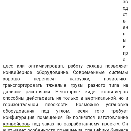
зв
од
ст
в
ен
н
ы
й
пр
о
цесс или оптимизировать работу склада позволяет
конвейерное оборудование. Современные системы
хорошо переносят нагрузки, позволяют
транспортировать тяжелые грузы разного типа на
дальние расстояния. Некоторые виды конвейеров
способны действовать не только в вертикальной, но и
горизонтальной плоскости. Возможно установка
оборудования под углом, если того требует
конфигурация помещения. Выполняется
изготовление
конвейеров
под заказ по разработанному проекту. Он
учитывает особенности помещения, специфику бизнеса