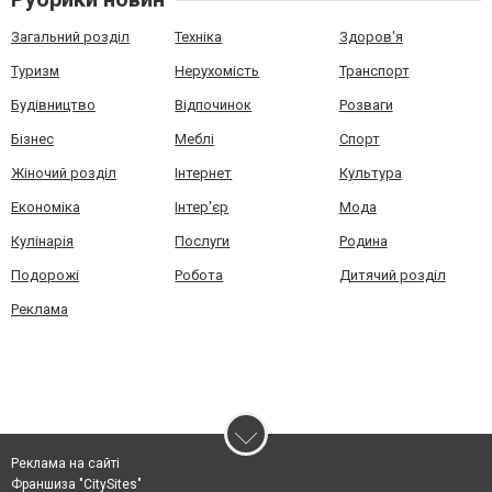
Загальний розділ
Техніка
Здоров'я
Туризм
Нерухомість
Транспорт
Будівництво
Відпочинок
Розваги
Бізнес
Меблі
Спорт
Жіночий розділ
Інтернет
Культура
Економіка
Інтер'єр
Мода
Кулінарія
Послуги
Родина
Подорожі
Робота
Дитячий розділ
Реклама
Реклама на сайті
Франшиза "CitySites"