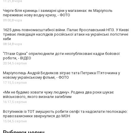
11:21,
Вчора
Черги біля криниць і захмарні ціни у магазинах: як Маріуполь
переживає нову водну кризу, - ФОТО
09:00,
Вчора
1625 день повномасштабної війни. Палає Ярославський НПЗ. У Києві
триває ліквідація наслідків російської атаки на українські логістичні
хаби
08:54,
Вчора
"Птахи Одіна" оприлюднили доти неопубліковані кадри бойової
роботи, - ВІДЕО
20:54,
5 серпня
Маріуполець Андрій Бєдняков зіграє тата Петрика П’яточкина у
новому українському фільмі, - ФОТО
17:15,
5 серпня
«Ми не будемо ховати чужу людину». Родина два роки шукає
військового, якого визнали загиблим
16:17,
5 серпня
Вступників із ТОТ змушують робити селфі та надсилати геолокацію:
правозахисники звернулися до МОН
15:04,
5 серпня
Рубрики новин