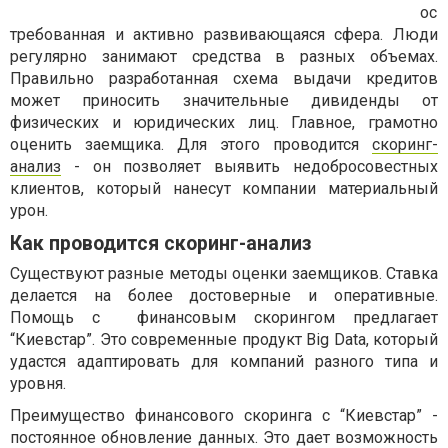
ос
требованная и активно развивающаяся сфера. Люди
регулярно занимают средства в разных объемах.
Правильно разработанная схема выдачи кредитов
может приносить значительные дивиденды от
физических и юридических лиц. Главное, грамотно
оценить заемщика. Для этого проводится
скоринг-
анализ
- он позволяет выявить недобросовестных
клиентов, который нанесут компании материальный
урон.
Как проводится скоринг-анализ
Существуют разные методы оценки заемщиков. Ставка
делается на более достоверные и оперативные.
Помощь с финансовым скорингом предлагает
“Киевстар”. Это современные продукт Big Data, который
удастся адаптировать для компаний разного типа и
уровня.
Преимущество финансового скоринга с “Киевстар” -
постоянное обновление данных. Это дает возможность