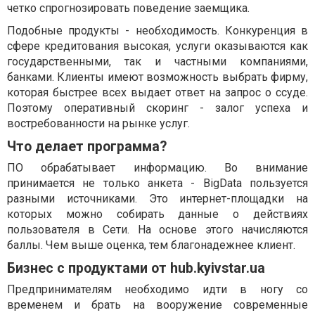
четко спрогнозировать поведение заемщика.
Подобные продукты - необходимость. Конкуренция в
сфере кредитования высокая, услуги оказываются как
государственными, так и частными компаниями,
банками. Клиенты имеют возможность выбрать фирму,
которая быстрее всех выдает ответ на запрос о ссуде.
Поэтому оперативный скоринг - залог успеха и
востребованности на рынке услуг.
Что делает программа?
ПО обрабатывает информацию. Во внимание
принимается не только анкета - BigData пользуется
разными источниками. Это интернет-площадки на
которых можно собирать данные о действиях
пользователя в Сети. На основе этого начисляются
баллы. Чем выше оценка, тем благонадежнее клиент.
Бизнес с продуктами от hub.kyivstar.ua
Предпринимателям необходимо идти в ногу со
временем и брать на вооружение современные