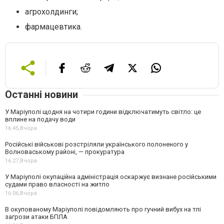
агрохолдинги;
фармацевтика.
Останні новини
У Маріуполі щодня на чотири години відключатимуть світло: це
вплине на подачу води
16:45,
Вчора
Російські військові розстріляли українського полоненого у
Волноваському районі, — прокуратура
16:27,
Вчора
У Маріуполі окупаційна адміністрація оскаржує визнане російськими
судами право власності на житло
16:06,
Вчора
В окупованому Маріуполі повідомляють про гучний вибух на тлі
загрози атаки БПЛА