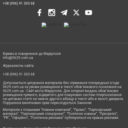
+38 (096) 91 303 68
Віримо в повернення до Маріуполя
info@0629.com.ua
Журналисты сайта
+38 (096) 91 303 68
Допускається цитування матеріалів без отримання попередньої згоди
0629.com.ua за умови розміщення в тексті обов'язкового посилання на
0629.com.ua - Сайт міста Маріуполя. Для інтернет-видань обов'язкове
розміщення прямого, відкритого для пошукових систем гіперпосилання
на цитовані статті не нижче другого абзацу в тексті або в якості джерела.
Порушення виняткових прав переслідується Законом.
Матеріали з плашками "Новини компаній", "Промо", "Партнерський
матеріал", "Партнерський спецпроєкт", "Політичні новини", "Пресреліз",
"PR", "Офіційно", "Політична реклама" публікуються на правах реклами.