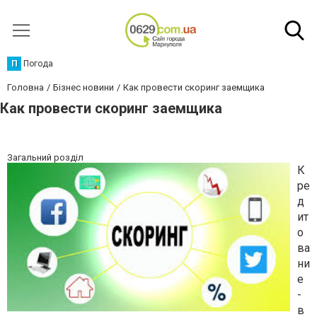
П
Погода
Головна
Бізнес новини
Как провести скоринг заемщика
Как провести скоринг заемщика
Загальний розділ
К
ре
д
ит
о
ва
ни
е
-
в