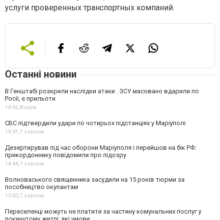
услуги проверенных транспортных компаний.
Останні новини
В Генштабі розкрили наслідки атаки . ЗСУ масовано вдарили по
Росії, є прильоти
14:56,
Вчора
СБС підтвердили удари по чотирьох підстанціях у Маріуполі
19:31,
7 серпня
Дезертирував під час оборони Маріуполя і перейшов на бік РФ:
прикордоннику повідомили про підозру
14:44,
7 серпня
Волноваського священника засудили на 15 років тюрми за
пособництво окупантам
13:00,
7 серпня
Переселенці можуть не платити за частину комунальних послуг у
покинутому житлі: які умови