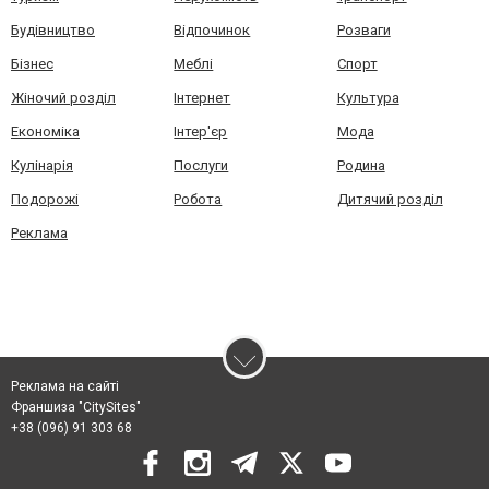
Будівництво
Відпочинок
Розваги
Бізнес
Меблі
Спорт
Жіночий розділ
Інтернет
Культура
Економіка
Інтер'єр
Мода
Кулінарія
Послуги
Родина
Подорожі
Робота
Дитячий розділ
Реклама
Реклама на сайті
Франшиза "CitySites"
+38 (096) 91 303 68