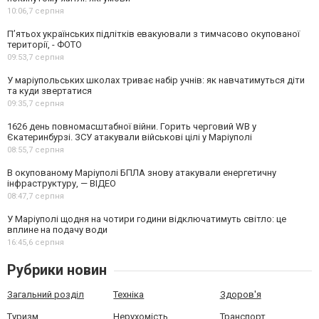
10:06,
7 серпня
П’ятьох українських підлітків евакуювали з тимчасово окупованої
території, - ФОТО
09:53,
7 серпня
У маріупольських школах триває набір учнів: як навчатимуться діти
та куди звертатися
09:35,
7 серпня
1626 день повномасштабної війни. Горить черговий WB у
Єкатеринбурзі. ЗСУ атакували військові цілі у Маріуполі
08:55,
7 серпня
В окупованому Маріуполі БПЛА знову атакували енергетичну
інфраструктуру, — ВІДЕО
08:47,
7 серпня
У Маріуполі щодня на чотири години відключатимуть світло: це
вплине на подачу води
16:45,
6 серпня
Рубрики новин
Загальний розділ
Техніка
Здоров'я
Туризм
Нерухомість
Транспорт