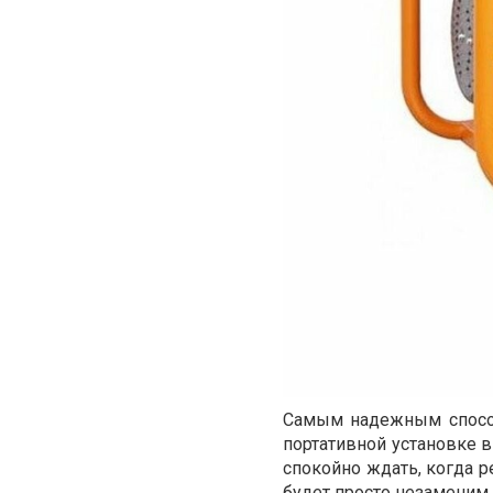
Самым надежным спос
портативной установке 
спокойно ждать, когда р
будет просто незаменим 