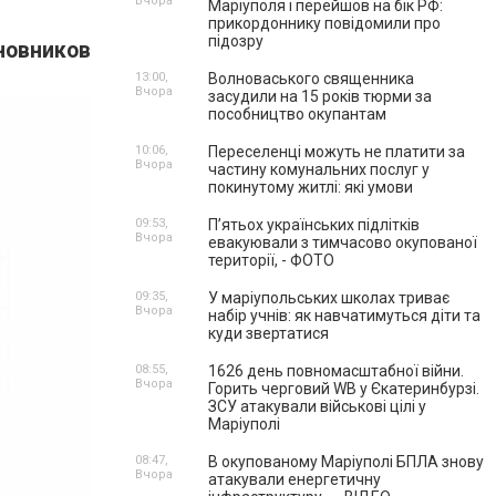
Вчора
Маріуполя і перейшов на бік РФ:
прикордоннику повідомили про
підозру
овников
13:00,
Волноваського священника
Вчора
засудили на 15 років тюрми за
пособництво окупантам
10:06,
Переселенці можуть не платити за
Вчора
частину комунальних послуг у
покинутому житлі: які умови
09:53,
П’ятьох українських підлітків
Вчора
евакуювали з тимчасово окупованої
території, - ФОТО
09:35,
У маріупольських школах триває
Вчора
набір учнів: як навчатимуться діти та
куди звертатися
08:55,
1626 день повномасштабної війни.
Вчора
Горить черговий WB у Єкатеринбурзі.
ЗСУ атакували військові цілі у
Маріуполі
08:47,
В окупованому Маріуполі БПЛА знову
Вчора
атакували енергетичну