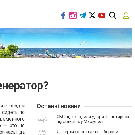
енератор?
Останні новини
 снегопад и
 сидеть по
19:31,
СБС підтвердили удари по чотирьох
временного
Вчора
підстанціях у Маріуполі
о — это не
рт-часы, да
14:44,
Дезертирував під час оборони