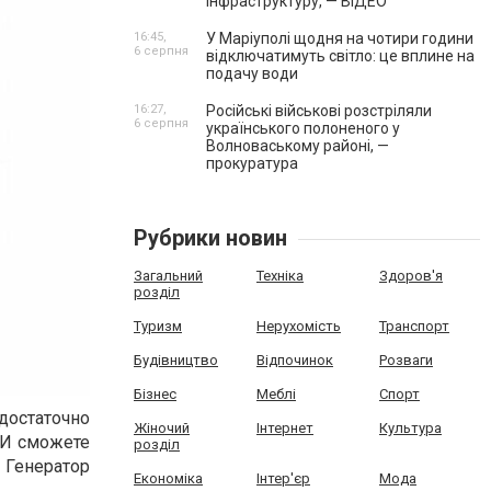
інфраструктуру, — ВІДЕО
16:45,
У Маріуполі щодня на чотири години
6 серпня
відключатимуть світло: це вплине на
подачу води
16:27,
Російські військові розстріляли
6 серпня
українського полоненого у
Волноваському районі, —
прокуратура
Рубрики новин
Загальний
Техніка
Здоров'я
розділ
Туризм
Нерухомість
Транспорт
Будівництво
Відпочинок
Розваги
Бізнес
Меблі
Спорт
 достаточно
Жіночий
Інтернет
Культура
 И сможете
розділ
 Генератор
Економіка
Інтер'єр
Мода