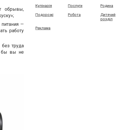
Кулінарія
Послуги
Родина
т обрывы,
Подорожі
Робота
Дитячий
уску»;
розділ
 питания —
Реклама
ать работу
 без труда
е бы вы не