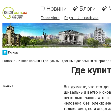
Новини
Блоги
Голос міста
Редакційна політика
П
Погода
Головна
Бізнес новини
Где купить надежный дизельный генератор
Где купи
Техніка
Вы думаете, что это ден
шквальный ветер и сно
несколько часов, а то 
человека без электрич
только свет, но и энерги