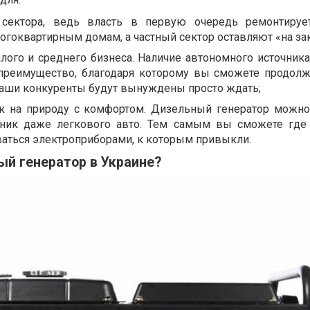
 сектора, ведь власть в первую очередь ремонтируе
огоквартирным домам, а частный сектор оставляют «на зак
лого и среднего бизнеса. Наличие автономного источника
 преимущество, благодаря которому вы сможете продолж
ваши конкуренты будут вынуждены просто ждать;
 на природу с комфортом. Дизельный генератор можно
жник даже легкового авто. Тем самым вы сможете гд
ваться электроприборами, к которым привыкли.
ый генератор в Украине?