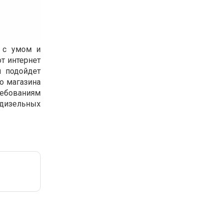
ь с умом и
т интернет
й подойдет
го магазина
ребованиям
е дизельных