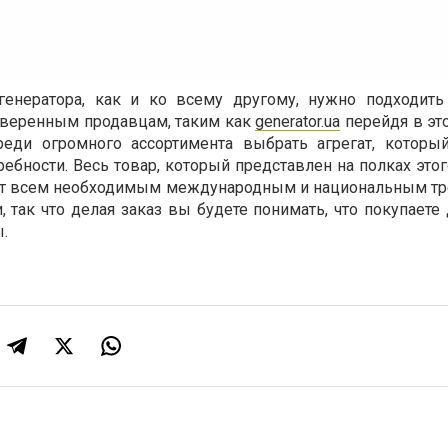
генератора, как и ко всему другому, нужно подходит
оверенным продавцам, таким как
generator.ua
перейдя в это
еди огромного ассортимента выбрать агрегат, которы
ебности. Весь товар, который представлен на полках это
ет всем необходимым международным и национальным т
, так что делая заказ вы будете понимать, что покупает
ы.