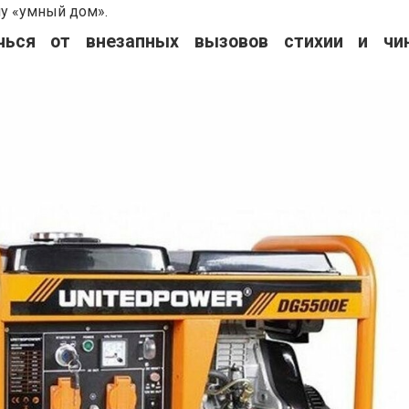
му «умный дом».
чься от внезапных вызовов стихии и чин