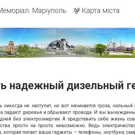
Меморіал. Маріуполь
Карта міста
?
ть надежный дизельный г
ь никогда не наступит, но вот начинается гроза, сильный
ва падают деревья и обрывают провода. И вы вынуждены
и дней без электроэнергии. А представить себе жизнь со
ества просто на просто невозможно. Ведь электричеств
я, которая питает ваши гаджеты – телефоны, ноутбуки, сма