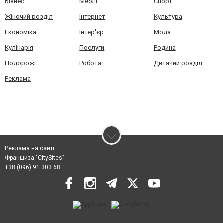
Бізнес
Меблі
Спорт
Жіночий розділ
Інтернет
Культура
Економіка
Інтер'єр
Мода
Кулінарія
Послуги
Родина
Подорожі
Робота
Дитячий розділ
Реклама
Реклама на сайті
Франшиза "CitySites"
+38 (096) 91 303 68