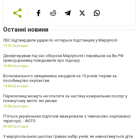
Останні новини
СБС підтвердили удари по чотирьох підстанціях у Маріуполі
19:31,
Сьогодні
Дезертирував під час оборони Маріуполя і перейшов на бік РФ:
прикордоннику повідомили про підозру
14:44,
Сьогодні
Волноваського священника засудили на 15 років тюрми за
пособництво окупантам
13:00,
Сьогодні
Переселенці можуть не платити за частину комунальних послуг у
покинутому житлі: які умови
10:06,
Сьогодні
П’ятьох українських підлітків евакуювали з тимчасово окупованої
території, - ФОТО
09:53,
Сьогодні
У маріупольських школах триває набір учнів: як навчатимуться діти