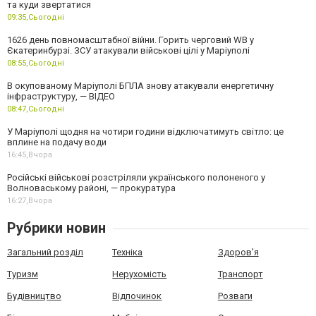
та куди звертатися
09:35,
Сьогодні
1626 день повномасштабної війни. Горить черговий WB у
Єкатеринбурзі. ЗСУ атакували військові цілі у Маріуполі
08:55,
Сьогодні
В окупованому Маріуполі БПЛА знову атакували енергетичну
інфраструктуру, — ВІДЕО
08:47,
Сьогодні
У Маріуполі щодня на чотири години відключатимуть світло: це
вплине на подачу води
16:45,
Вчора
Російські військові розстріляли українського полоненого у
Волноваському районі, — прокуратура
16:27,
Вчора
Рубрики новин
Загальний розділ
Техніка
Здоров'я
Туризм
Нерухомість
Транспорт
Будівництво
Відпочинок
Розваги