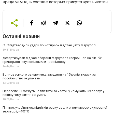
вреда чем те, в составе которых присутствует никотин.
Останні новини
СБС підтвердили удари по чотирьох підстанціях у Маріуполі
19:31,
Вчора
Дезертирував під час оборони Маріуполя і перейшов на бік РФ:
прикордоннику повідомили про підозру
14:44,
Вчора
Волноваського священника засудили на 15 років тюрми за
пособництво окупантам
13:00,
Вчора
Переселенці можуть не платити за частину комунальних послуг у
покинутому житлі: які умови
10:06,
Вчора
П’ятьох українських підлітків евакуювали з тимчасово окупованої
території, - ФОТО