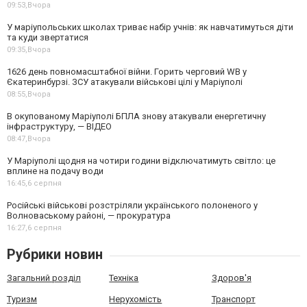
09:53,
Вчора
У маріупольських школах триває набір учнів: як навчатимуться діти
та куди звертатися
09:35,
Вчора
1626 день повномасштабної війни. Горить черговий WB у
Єкатеринбурзі. ЗСУ атакували військові цілі у Маріуполі
08:55,
Вчора
В окупованому Маріуполі БПЛА знову атакували енергетичну
інфраструктуру, — ВІДЕО
08:47,
Вчора
У Маріуполі щодня на чотири години відключатимуть світло: це
вплине на подачу води
16:45,
6 серпня
Російські військові розстріляли українського полоненого у
Волноваському районі, — прокуратура
16:27,
6 серпня
Рубрики новин
Загальний розділ
Техніка
Здоров'я
Туризм
Нерухомість
Транспорт