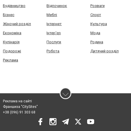
Будівництво
Відпочинок
Розваги
Бізнес
Меблі
Спорт
Жіночий розділ
Інтернет
Культура
Економіка
Інтер'єр
Мода
Кулінарія
Послуги
Родина
Подорожі
Робота
Дитячий розділ
Реклама
Реклама на сайті
Франшиза "CitySites"
+38 (096) 91 303 68