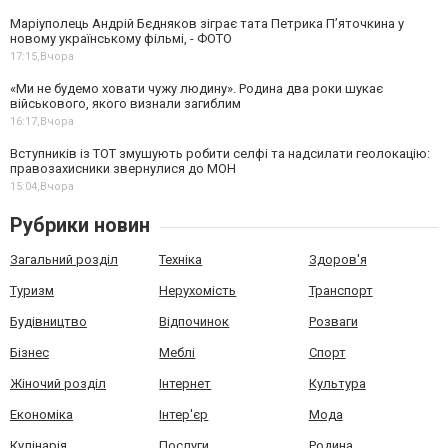
Маріуполець Андрій Бєдняков зіграє тата Петрика П’яточкина у
новому українському фільмі, - ФОТО
17:15,
Вчора
«Ми не будемо ховати чужу людину». Родина два роки шукає
військового, якого визнали загиблим
16:17,
Вчора
Вступників із ТОТ змушують робити селфі та надсилати геолокацію:
правозахисники звернулися до МОН
15:04,
Вчора
Рубрики новин
Загальний розділ
Техніка
Здоров'я
Туризм
Нерухомість
Транспорт
Будівництво
Відпочинок
Розваги
Бізнес
Меблі
Спорт
Жіночий розділ
Інтернет
Культура
Економіка
Інтер'єр
Мода
Кулінарія
Послуги
Родина