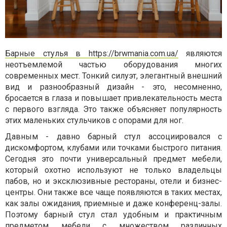
Барные стулья в https://brwmania.com.ua/
являются
неотъемлемой частью оборудования многих
современных мест. Тонкий силуэт, элегантный внешний
вид и разнообразный дизайн - это, несомненно,
бросается в глаза и повышает привлекательность места
с первого взгляда. Это также объясняет популярность
этих маленьких стульчиков с опорами для ног.
Давным - давно барный стул ассоциировался с
дискомфортом, клубами или точками быстрого питания.
Сегодня это почти универсальный предмет мебели,
который охотно используют не только владельцы
пабов, но и эксклюзивные рестораны, отели и бизнес-
центры. Они также все чаще появляются в таких местах,
как залы ожидания, приемные и даже конференц-залы.
Поэтому барный стул стал удобным и практичным
предметом мебели с множеством различных