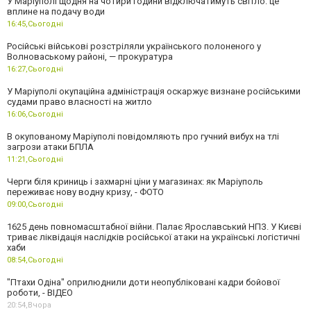
У Маріуполі щодня на чотири години відключатимуть світло: це
вплине на подачу води
16:45,
Сьогодні
Російські військові розстріляли українського полоненого у
Волноваському районі, — прокуратура
16:27,
Сьогодні
У Маріуполі окупаційна адміністрація оскаржує визнане російськими
судами право власності на житло
16:06,
Сьогодні
В окупованому Маріуполі повідомляють про гучний вибух на тлі
загрози атаки БПЛА
11:21,
Сьогодні
Черги біля криниць і захмарні ціни у магазинах: як Маріуполь
переживає нову водну кризу, - ФОТО
09:00,
Сьогодні
1625 день повномасштабної війни. Палає Ярославський НПЗ. У Києві
триває ліквідація наслідків російської атаки на українські логістичні
хаби
08:54,
Сьогодні
"Птахи Одіна" оприлюднили доти неопубліковані кадри бойової
роботи, - ВІДЕО
20:54,
Вчора