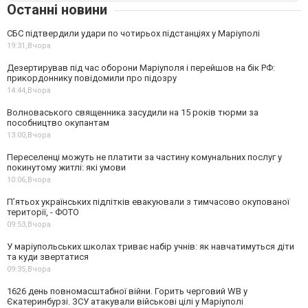
Останні новини
СБС підтвердили удари по чотирьох підстанціях у Маріуполі
19:31,
Вчора
Дезертирував під час оборони Маріуполя і перейшов на бік РФ:
прикордоннику повідомили про підозру
14:44,
Вчора
Волноваського священника засудили на 15 років тюрми за
пособництво окупантам
13:00,
Вчора
Переселенці можуть не платити за частину комунальних послуг у
покинутому житлі: які умови
10:06,
Вчора
П’ятьох українських підлітків евакуювали з тимчасово окупованої
території, - ФОТО
09:53,
Вчора
У маріупольських школах триває набір учнів: як навчатимуться діти
та куди звертатися
09:35,
Вчора
1626 день повномасштабної війни. Горить черговий WB у
Єкатеринбурзі. ЗСУ атакували військові цілі у Маріуполі