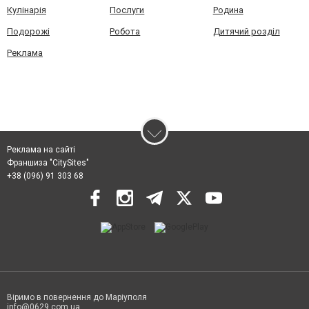
Кулінарія
Послуги
Родина
Подорожі
Робота
Дитячий розділ
Реклама
Реклама на сайті
Франшиза "CitySites"
+38 (096) 91 303 68
Віримо в повернення до Маріуполя
info@0629.com.ua