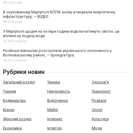
08:55,
Вчора
В окупованому Маріуполі БПЛА знову атакували енергетичну
інфраструктуру, — ВІДЕО
08:47,
Вчора
У Маріуполі щодня на чотири години відключатимуть світло: це
вплине на подачу води
16:45,
6 серпня
Російські військові розстріляли українського полоненого у
Волноваському районі, — прокуратура
16:27,
6 серпня
Рубрики новин
Загальний розділ
Техніка
Здоров'я
Туризм
Нерухомість
Транспорт
Будівництво
Відпочинок
Розваги
Бізнес
Меблі
Спорт
Жіночий розділ
Інтернет
Культура
Економіка
Інтер'єр
Мода