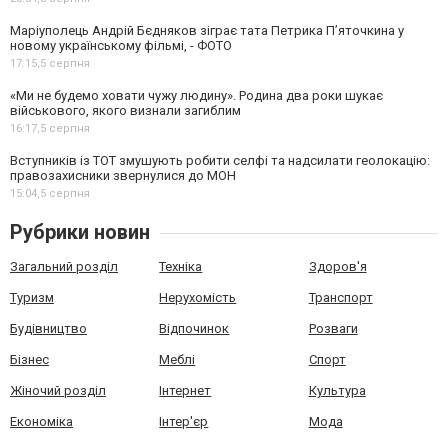
Маріуполець Андрій Бєдняков зіграє тата Петрика П’яточкина у
новому українському фільмі, - ФОТО
17:15,
5 серпня
«Ми не будемо ховати чужу людину». Родина два роки шукає
військового, якого визнали загиблим
16:17,
5 серпня
Вступників із ТОТ змушують робити селфі та надсилати геолокацію:
правозахисники звернулися до МОН
15:04,
5 серпня
Рубрики новин
Загальний розділ
Техніка
Здоров'я
Туризм
Нерухомість
Транспорт
Будівництво
Відпочинок
Розваги
Бізнес
Меблі
Спорт
Жіночий розділ
Інтернет
Культура
Економіка
Інтер'єр
Мода