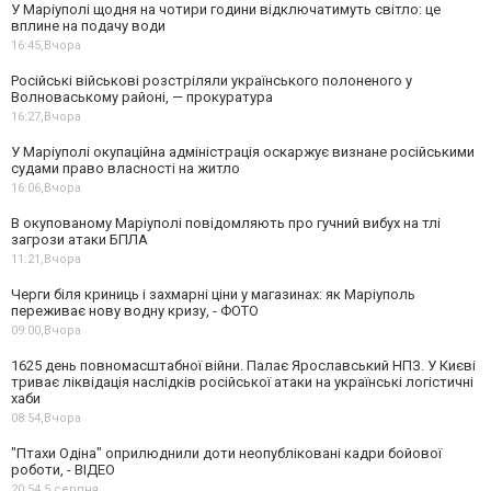
У Маріуполі щодня на чотири години відключатимуть світло: це
вплине на подачу води
16:45,
Вчора
Російські військові розстріляли українського полоненого у
Волноваському районі, — прокуратура
16:27,
Вчора
У Маріуполі окупаційна адміністрація оскаржує визнане російськими
судами право власності на житло
16:06,
Вчора
В окупованому Маріуполі повідомляють про гучний вибух на тлі
загрози атаки БПЛА
11:21,
Вчора
Черги біля криниць і захмарні ціни у магазинах: як Маріуполь
переживає нову водну кризу, - ФОТО
09:00,
Вчора
1625 день повномасштабної війни. Палає Ярославський НПЗ. У Києві
триває ліквідація наслідків російської атаки на українські логістичні
хаби
08:54,
Вчора
"Птахи Одіна" оприлюднили доти неопубліковані кадри бойової
роботи, - ВІДЕО
20:54,
5 серпня