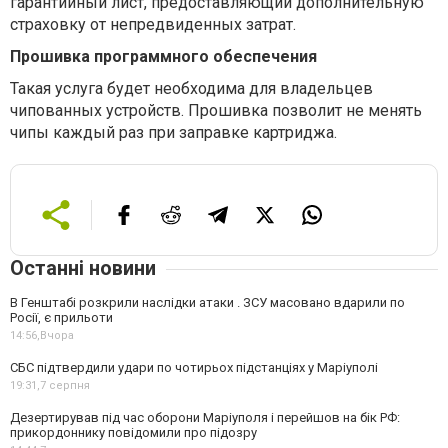
гарантийный лист, предоставляющий дополнительную
страховку от непредвиденных затрат.
Прошивка программного обеспечения
Такая услуга будет необходима для владельцев
чипованных устройств. Прошивка позволит не менять
чипы каждый раз при заправке картриджа.
Останні новини
В Генштабі розкрили наслідки атаки . ЗСУ масовано вдарили по
Росії, є прильоти
14:56,
Вчора
СБС підтвердили удари по чотирьох підстанціях у Маріуполі
19:31,
7 серпня
Дезертирував під час оборони Маріуполя і перейшов на бік РФ:
прикордоннику повідомили про підозру