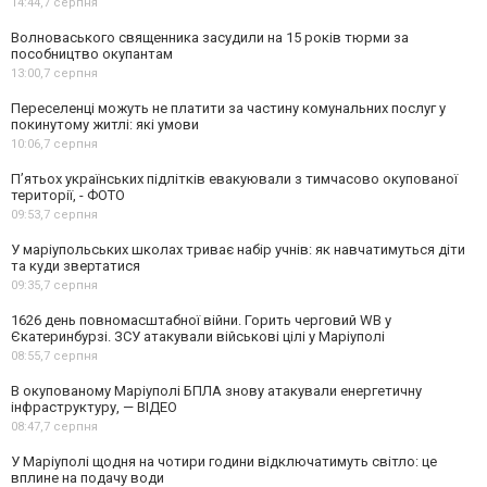
14:44,
7 серпня
Волноваського священника засудили на 15 років тюрми за
пособництво окупантам
13:00,
7 серпня
Переселенці можуть не платити за частину комунальних послуг у
покинутому житлі: які умови
10:06,
7 серпня
П’ятьох українських підлітків евакуювали з тимчасово окупованої
території, - ФОТО
09:53,
7 серпня
У маріупольських школах триває набір учнів: як навчатимуться діти
та куди звертатися
09:35,
7 серпня
1626 день повномасштабної війни. Горить черговий WB у
Єкатеринбурзі. ЗСУ атакували військові цілі у Маріуполі
08:55,
7 серпня
В окупованому Маріуполі БПЛА знову атакували енергетичну
інфраструктуру, — ВІДЕО
08:47,
7 серпня
У Маріуполі щодня на чотири години відключатимуть світло: це
вплине на подачу води