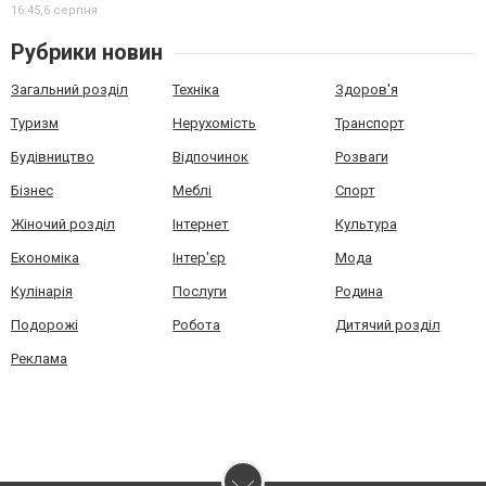
16:45,
6 серпня
Рубрики новин
Загальний розділ
Техніка
Здоров'я
Туризм
Нерухомість
Транспорт
Будівництво
Відпочинок
Розваги
Бізнес
Меблі
Спорт
Жіночий розділ
Інтернет
Культура
Економіка
Інтер'єр
Мода
Кулінарія
Послуги
Родина
Подорожі
Робота
Дитячий розділ
Реклама