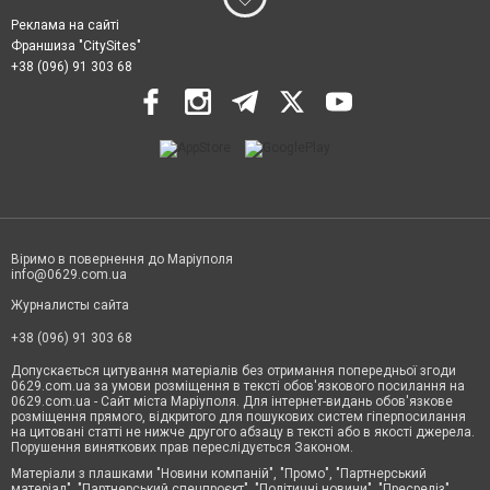
Реклама на сайті
Франшиза "CitySites"
+38 (096) 91 303 68
Віримо в повернення до Маріуполя
info@0629.com.ua
Журналисты сайта
+38 (096) 91 303 68
Допускається цитування матеріалів без отримання попередньої згоди
0629.com.ua за умови розміщення в тексті обов'язкового посилання на
0629.com.ua - Сайт міста Маріуполя. Для інтернет-видань обов'язкове
розміщення прямого, відкритого для пошукових систем гіперпосилання
на цитовані статті не нижче другого абзацу в тексті або в якості джерела.
Порушення виняткових прав переслідується Законом.
Матеріали з плашками "Новини компаній", "Промо", "Партнерський
матеріал", "Партнерський спецпроєкт", "Політичні новини", "Пресреліз",