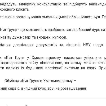
ададуть вичерпну консультацію та підберуть найвигід
кожного клієнта.
та місце розташування хмельницький обмін валют: вул. Гео
Кит Груп» - це можливість «забронювати» обраний курс на 
навіть дуже старі та зношені купюри.
бхідних дозвільних документів та ліцензія НБУ щодо 
и «Кит Груп» у Хмельницькому надається унікальна 
 партнерського сайту
obmenat.com
, на якому можна легк
сти валюту із будь-якої платіжної системи на карту При
Обмінка «Кит Груп» в Хмельницькому –
сний сервіс, вигідний курс, зручне розташування.