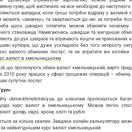
аявну суму, щоб вистачило на все необхідне до наступног
яються випадки, коли гроші потрібні відразу у великій су
 мовити, «заначку», та звертаються до неї за потреби. Ко
 треба щось швидко сплатити, можна обміняти іноземну
тного становища. Намагаючись швидше та вигідніше обмін
ляють до рук шахраїв та втрачають кошти на прихованих к
шиві купюри, що дуже ускладнює без того непросту сит
с валюто обмінних послуг, та не втратити ані копійки п
рс валют в хмельницькому
.
цій, що пропонують
обмін валют хмельницький
,
варто прид
 з 2010 року працює у сфері грошових операцій – обміну,
их супутніх послуг.
Груп»
йту
obmin.khmelnitskiy.ua
, де клієнтам пропонується багат
 щодо
курс валют в хмельницькому
. Можна легко спост
ют: долар, євро, крона, злоті та рублі.
ться за кілька хвилин. Завдяки онлайн калькулятору мож
 за найвигіднішим
курс валют хмельницький
.