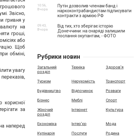
10:56,
Путін дозволив членам банд і
о грошового
Вчора
наркоконтрабандистам підписувати
мі. Звісно,
контракти з армією РФ
ли гривня у
09:43,
Від тих, хто зберігає історію
 валюту на
Вчора
Донеччини: на снаряді залишили
яти гроші,
послання окупантам, - ФОТО
омісіях або
уацію. Щоб
ри обміні,
Рубрики новин
Загальний
Техніка
Здоров'я
ілити увагу
розділ
 переказів,
Туризм
Нерухомість
Транспорт
Будівництво
Відпочинок
Розваги
Бізнес
Меблі
Спорт
о корисної
ерігати за
Жіночий
Інтернет
Культура
розділ
Економіка
Інтер'єр
Мода
на наперед
Кулінарія
Послуги
Родина