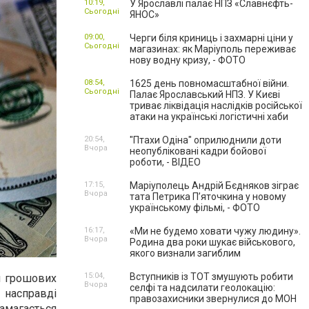
10:19,
У Ярославлі палає НПЗ «Славнєфть-
Сьогодні
ЯНОС»
09:00,
Черги біля криниць і захмарні ціни у
Сьогодні
магазинах: як Маріуполь переживає
нову водну кризу, - ФОТО
08:54,
1625 день повномасштабної війни.
Сьогодні
Палає Ярославський НПЗ. У Києві
триває ліквідація наслідків російської
атаки на українські логістичні хаби
20:54,
"Птахи Одіна" оприлюднили доти
Вчора
неопубліковані кадри бойової
роботи, - ВІДЕО
17:15,
Маріуполець Андрій Бєдняков зіграє
Вчора
тата Петрика П’яточкина у новому
українському фільмі, - ФОТО
16:17,
«Ми не будемо ховати чужу людину».
Вчора
Родина два роки шукає військового,
якого визнали загиблим
15:04,
Вступників із ТОТ змушують робити
я грошових
Вчора
селфі та надсилати геолокацію:
е насправді
правозахисники звернулися до МОН
магається