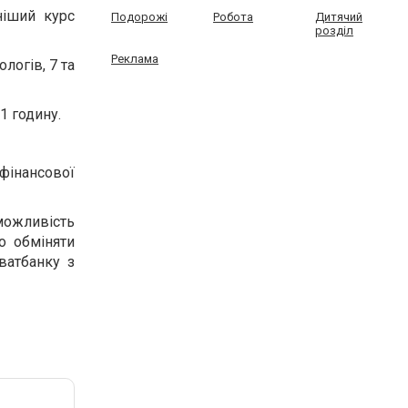
ніший курс
Подорожі
Робота
Дитячий
розділ
Реклама
логів, 7 та
1 годину.
фінансової
можливість
о обміняти
ватбанку з