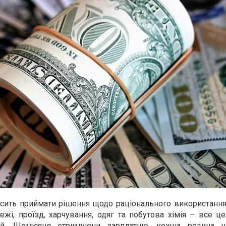
сить приймати рішення щодо раціонального використанн
ежі, проїзд, харчування, одяг та побутова хімія – все ц
ей. Щомісяця отримуючи зарплатню, кожна родина на