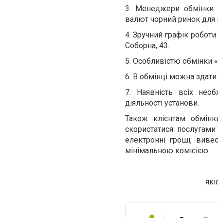
3.
Менеджери обмінки н
валют чорний ринок для 
4.
Зручний графік роботи 
Соборна, 43.
5.
Особливістю обмінки «
6.
В обмінці можна здати 
7.
Наявність всіх нео
діяльності установи.
Також клієнтам обмінк
скористатися послугами
електронні гроші, виве
мінімальною комісією.
які