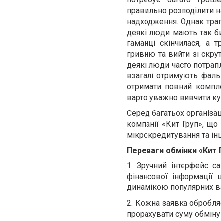
правильно розподілити н
надходження. Однак трапл
деякі люди мають так би
гаманці скінчилася, а
гривню та вийти зі скру
деякі люди часто потрап
взагалі отримують фаль
отримати повний комплек
варто уважно вивчити
ку
Серед багатьох організа
компанії «Кит Груп», що
мікрокредитування та інш
Переваги обмінки «Кит 
1.
Зручний інтерфейс са
фінансової інформації
динамікою популярних вал
2.
Кожна заявка обробляє
прорахувати суму обміну