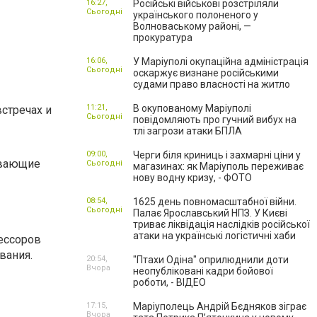
16:27,
Російські військові розстріляли
Сьогодні
українського полоненого у
Волноваському районі, —
прокуратура
16:06,
У Маріуполі окупаційна адміністрація
Сьогодні
оскаржує визнане російськими
судами право власності на житло
11:21,
В окупованому Маріуполі
встречах и
Сьогодні
повідомляють про гучний вибух на
тлі загрози атаки БПЛА
09:00,
Черги біля криниць і захмарні ціни у
ывающие
Сьогодні
магазинах: як Маріуполь переживає
нову водну кризу, - ФОТО
08:54,
1625 день повномасштабної війни.
Сьогодні
Палає Ярославський НПЗ. У Києві
триває ліквідація наслідків російської
атаки на українські логістичні хаби
ессоров
вания.
20:54,
"Птахи Одіна" оприлюднили доти
Вчора
неопубліковані кадри бойової
роботи, - ВІДЕО
17:15,
Маріуполець Андрій Бєдняков зіграє
Вчора