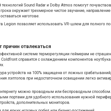
 технологий Sound Radar и Dolby Atmos помогут почувствов
грока окружает трехмерное чистое звучание, направление
оставаться наготове.
тв Legion позволяет использовать VR-шлем для полного п
т причин отвлекаться
ффективной системе терморегуляции геймерам не страшен
Coldfront справится с охлаждением компонентов ноутбука
х.
ура устройств на 100% защищена от ложных срабатываний,
ния лэптопов при недостаточном освещении легко активи
интернету можно проводным или беспроводным способом
ми портами для удобного использования нужной перифе
тройств, дополнительных мониторов.
и для ярких игровых побед или бизнес-достижений.