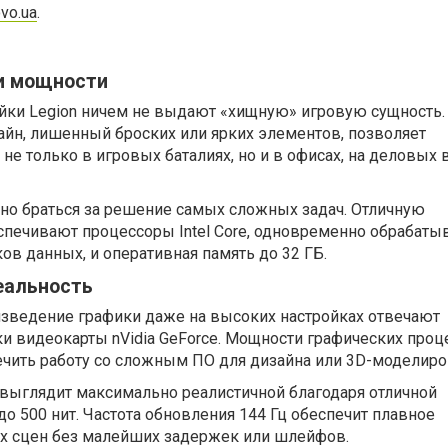
vo.ua
.
и мощности
йки Legion ничем не выдают «хищную» игровую сущность.
айн, лишенный броских или ярких элементов, позволяет
не только в игровых баталиях, но и в офисах, на деловых 
но браться за решение самых сложных задач. Отличную
спечивают процессоры Intel Core, одновременно обрабат
ов данных, и оперативная память до 32 ГБ.
еальность
изведение графики даже на высоких настройках отвечают
и видеокарты nVidia GeForce. Мощности графических проц
ечить работу со сложным ПО для дизайна или 3D-моделиро
 выглядит максимально реалистичной благодаря отличной
до 500 нит. Частота обновления 144 Гц обеспечит плавное
х сцен без малейших задержек или шлейфов.