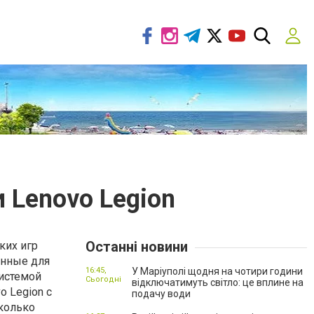
 Lenovo Legion
Останні новини
ких игр
анные для
16:45,
У Маріуполі щодня на чотири години
истемой
Сьогодні
відключатимуть світло: це вплине на
 Legion с
подачу води
сколько