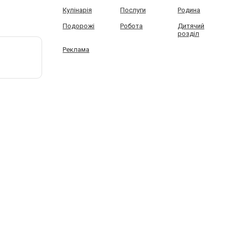
Кулінарія
Послуги
Родина
Подорожі
Робота
Дитячий
розділ
Реклама