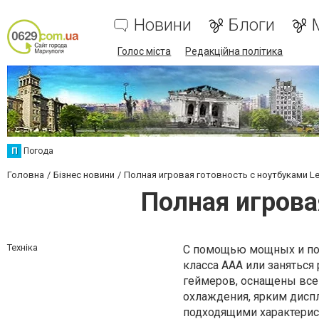
Новини
Блоги
Голос міста
Редакційна політика
П
Погода
Головна
Бізнес новини
Полная игровая готовность с ноутбуками Le
Полная игрова
Техніка
С помощью мощных и пор
класса ААА или занятьс
геймеров, оснащены все
охлаждения, ярким диспл
подходящими характерист