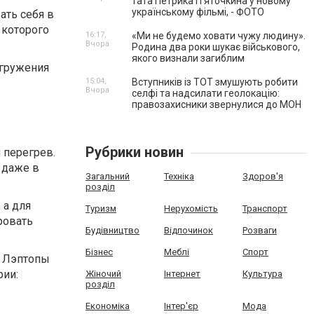
тата Петрика П’яточкина у новому
українському фільмі, - ФОТО
ать себя в
 которого
16:17,
«Ми не будемо ховати чужу людину».
Вчора
Родина два роки шукає військового,
якого визнали загиблим
огружения
15:04,
Вступників із ТОТ змушують робити
Вчора
селфі та надсилати геолокацію:
правозахисники звернулися до МОН
Рубрики новин
 перегрев.
 даже в
Загальний
Техніка
Здоров'я
розділ
 а для
Туризм
Нерухомість
Транспорт
ровать
Будівництво
Відпочинок
Розваги
Бізнес
Меблі
Спорт
. Лэптопы
рии:
Жіночий
Інтернет
Культура
розділ
Економіка
Інтер'єр
Мода