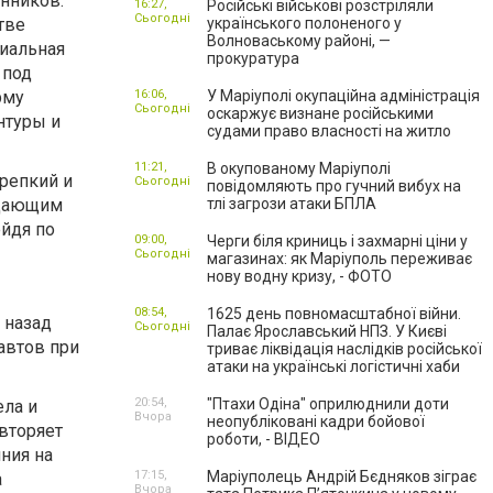
нников.
16:27,
Російські військові розстріляли
Сьогодні
тве
українського полоненого у
Волноваському районі, —
циальная
прокуратура
 под
рму
16:06,
У Маріуполі окупаційна адміністрація
Сьогодні
оскаржує визнане російськими
нтуры и
судами право власності на житло
11:21,
В окупованому Маріуполі
репкий и
Сьогодні
повідомляють про гучний вибух на
адающим
тлі загрози атаки БПЛА
ейдя по
09:00,
Черги біля криниць і захмарні ціни у
Сьогодні
магазинах: як Маріуполь переживає
нову водну кризу, - ФОТО
08:54,
1625 день повномасштабної війни.
 назад
Сьогодні
Палає Ярославський НПЗ. У Києві
автов при
триває ліквідація наслідків російської
атаки на українські логістичні хаби
20:54,
"Птахи Одіна" оприлюднили доти
ела и
Вчора
неопубліковані кадри бойової
овторяет
роботи, - ВІДЕО
ния на
17:15,
Маріуполець Андрій Бєдняков зіграє
а
Вчора