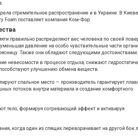
.
ела стремительное распространение и в Украине. В Киеве
ry Foam поставляет компания Ком-Фор.
ества
яти правильно распределяют вес человека по своей повер
уменьшая давление на особо чувствительные части орган
поясницу. Также они обладают следующими достоинствами:
е невесомости в процессе отдыха, снижают гидростатич
способствуют улучшению обмена веществ.
лируют спальное место — производитель гарантирует пла
ных потоков внутри материала и создание комфортного
ют тело, формируя согревающий эффект и активируя
ния, когда один из спящих переворачивает на другой бок 