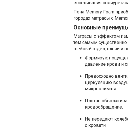
вспенивания полиуретана
Пена Memory Foam приобр
городах матрасы с Memo
Основные преимущ
Матрасы с эффектом пам
тем самым существенно 
шейный отдел, плечи и 
Формируют ощущени
давление крови и 
Превосходно венти
циркуляцию воздуш
микроклимата.
Плотно обволакива
кровообращение.
Не передают колеба
с кровати.