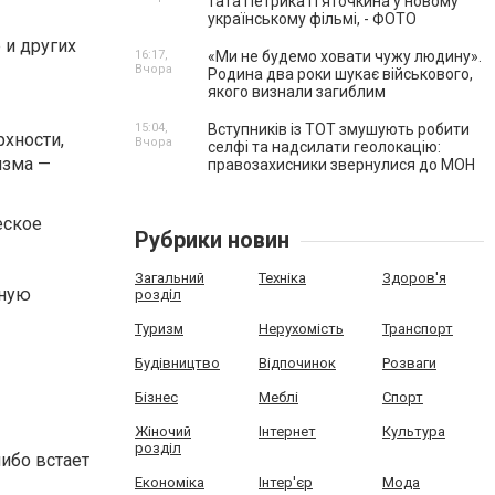
тата Петрика П’яточкина у новому
українському фільмі, - ФОТО
 и других
16:17,
«Ми не будемо ховати чужу людину».
Вчора
Родина два роки шукає військового,
якого визнали загиблим
15:04,
Вступників із ТОТ змушують робити
хности,
Вчора
селфі та надсилати геолокацію:
изма —
правозахисники звернулися до МОН
еское
Рубрики новин
Загальний
Техніка
Здоров'я
вную
розділ
Туризм
Нерухомість
Транспорт
Будівництво
Відпочинок
Розваги
Бізнес
Меблі
Спорт
Жіночий
Інтернет
Культура
розділ
либо встает
Економіка
Інтер'єр
Мода