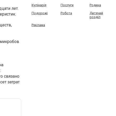
Кулінарія
Послуги
Родина
цати лет.
Подорожі
Робота
Дитячий
еристик.
розділ
ществ,
Реклама
 микробов
на
х
то связано
сет затрат