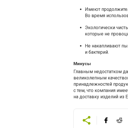
Имеют продолжитель
Во время использов
Экологически чисты
которые не провоц
Не накапливают пы
и бактерий.
Минусы
Главным недостатком дан
великолепным качеством
принадлежностей продукц
с тем, что компания име
на доставку изделий из 