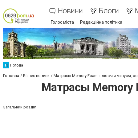
Новини
Блоги
Голос міста
Редакційна політика
П
Погода
Головна
Бізнес новини
Матрасы Memory Foam: плюсы и минусы, о
Матрасы Memory F
Загальний розділ