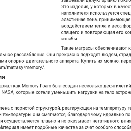
завоевали целую армию покло
Это изделия, у которых в качес
наполнителя используется спе
эластичная пена, принимающая
воздействием тепла и веса фо
спящего и повторяющая его ко
изгибы.
Такие матрасы обеспечивают к
льное расслабление. Они прекрасно подходят людям, стр
и опорно-двигательного аппарата. Купить их можно, пер
.com/matrasy/memory/
.
ия
ериал как Memory Foam был создан несколько десятилетий
NASA, которые хотели уменьшить нагрузки на тело астрон
пена с пористой структурой, реагирующая на температуру т
и температуры она смягчается, благодаря чему идеально п
я осуществляется плавно и не оказывает негативного влия
атериал имеет подобные качества за счет особого способ