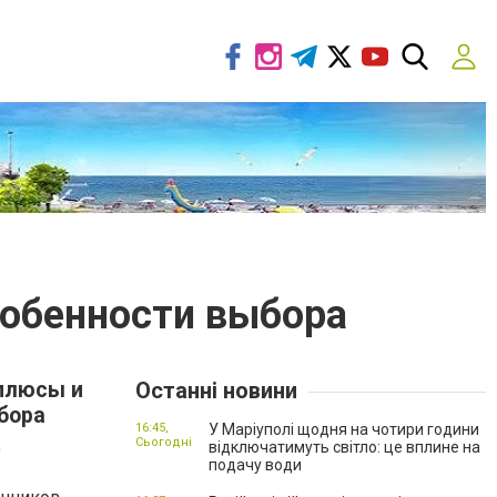
собенности выбора
плюсы и
Останні новини
бора
16:45,
У Маріуполі щодня на чотири години
Сьогодні
о
відключатимуть світло: це вплине на
подачу води