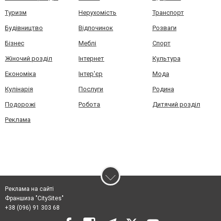
Туризм
Нерухомість
Транспорт
Будівництво
Відпочинок
Розваги
Бізнес
Меблі
Спорт
Жіночий розділ
Інтернет
Культура
Економіка
Інтер'єр
Мода
Кулінарія
Послуги
Родина
Подорожі
Робота
Дитячий розділ
Реклама
Реклама на сайті
Франшиза "CitySites"
+38 (096) 91 303 68