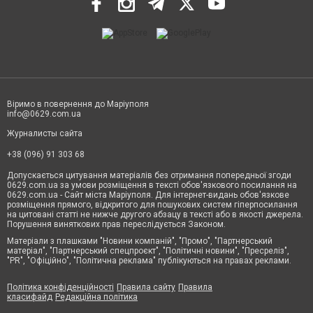
Віримо в повернення до Маріуполя
info@0629.com.ua
Журналисты сайта
+38 (096) 91 303 68
Допускається цитування матеріалів без отримання попередньої згоди
0629.com.ua за умови розміщення в тексті обов'язкового посилання на
0629.com.ua - Сайт міста Маріуполя. Для інтернет-видань обов'язкове
розміщення прямого, відкритого для пошукових систем гіперпосилання
на цитовані статті не нижче другого абзацу в тексті або в якості джерела.
Порушення виняткових прав переслідується Законом.
Матеріали з плашками "Новини компаній", "Промо", "Партнерський
матеріал", "Партнерський спецпроєкт", "Політичні новини", "Пресреліз",
"PR", "Офіційно", "Політична реклама" публікуються на правах реклами.
Політика конфіденційності
Правила сайту
Правила
класифайд
Редакційна політика