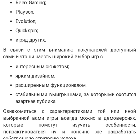
Relax Gaming;
Playson;
Evolution;
Quickspin;
и ряд других.
В связи с этим вниманию покупателей доступный
самый что ни наесть широкий выбор игр с:
интересным сюжетом;
ярким дизайном;
расширенным функционалом;
стабильными выигрышами, за которыми охотится
азартная публика.
Ознакомиться с характеристиками той или иной
выбранной вами игры всегда можно в демоверсиях,
которые помогут изучить особенности,
попрактиковаться ну и конечно же разработать
собственную стратегию успеха.