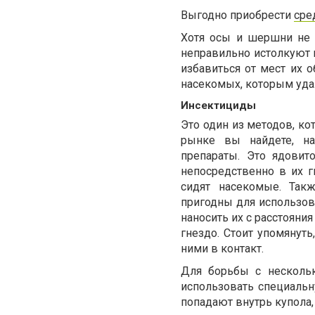
Выгодно приобрести
сре
Хотя осы и шершни не б
неправильно истолкуют 
избавиться от мест их 
насекомых, которым удал
Инсектициды
Это один из методов, к
рынке вы найдете, на
препараты. Это ядовит
непосредственно в их г
сидят насекомые. Так
пригодны для использова
наносить их с расстояни
гнездо. Стоит упомянуть
ними в контакт.
Для борьбы с несколь
использовать специальн
попадают внутрь купола,