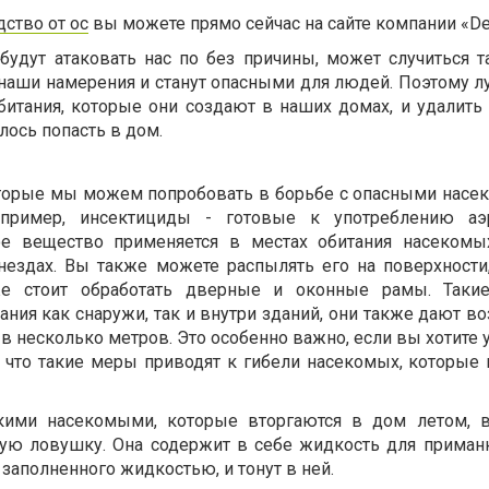
дство от ос
вы можете прямо сейчас на сайте компании «De
удут атаковать нас по без причины, может случиться та
наши намерения и станут опасными для людей. Поэтому л
обитания, которые они создают в наших домах, и удалить
ось попасть в дом.
оторые мы можем попробовать в борьбе с опасными насе
пример, инсектициды - готовые к употреблению аэ
ое вещество применяется в местах обитания насекомы
нездах. Вы также можете распылять его на поверхности,
же стоит обработать дверные и оконные рамы. Такие
ния как снаружи, так и внутри зданий, они также дают в
я в несколько метров. Это особенно важно, если вы хотите
, что такие меры приводят к гибели насекомых, которые 
кими насекомыми, которые вторгаются в дом летом, 
ую ловушку. Она содержит в себе жидкость для приманк
 заполненного жидкостью, и тонут в ней.