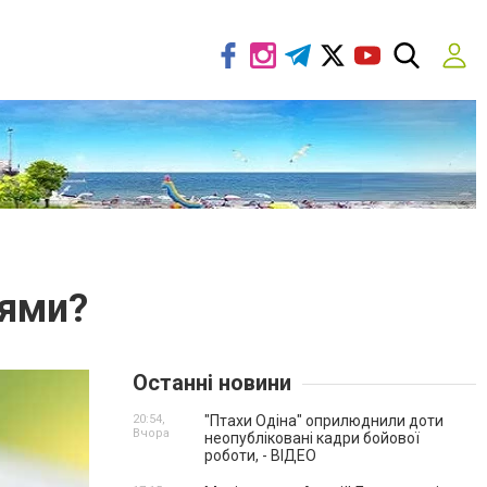
нями?
Останні новини
20:54,
"Птахи Одіна" оприлюднили доти
Вчора
неопубліковані кадри бойової
роботи, - ВІДЕО