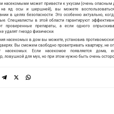
ми насекомыми может привести к укусам (очень опасным 
 на яд осы и шершней), вы можете воспользоваться
нии в целях безопасности. Это особенно актуально, ког
ые. Специалисты в этой области гарантируют эффективн
ют проверенные препараты, а если одного опрыскива
же удалят гнездо физически.
ания насекомых в дом вы можете, установив противомоски
дверях. Вы сможем свободно проветривать квартиру, не оп
т насекомых. Если насекомое появляется дома, 
р, ловушкой для мух, но при этом нужно быть очень осто