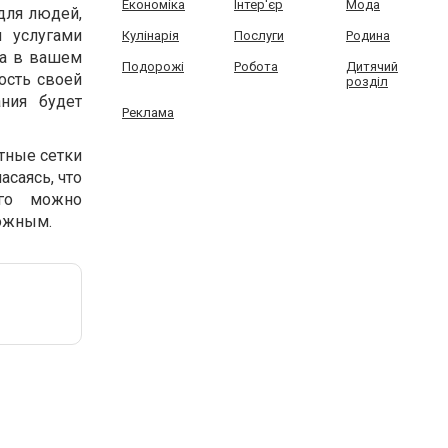
Економіка
Інтер'єр
Мода
для людей,
 услугами
Кулінарія
Послуги
Родина
да в вашем
Подорожі
Робота
Дитячий
ость своей
розділ
ния будет
Реклама
тные сетки
асаясь, что
его можно
рожным.