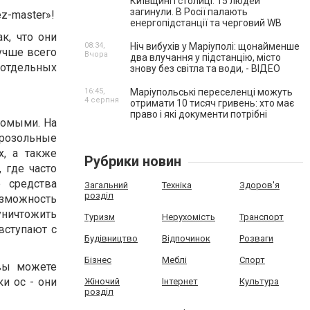
Київщині і столиці. 15 людей
загинули. В Росії палають
z-master»!
енергопідстанції та черговий WB
к, что они
08:34,
Ніч вибухів у Маріуполі: щонайменше
учше всего
Вчора
два влучання у підстанцію, місто
 отдельных
знову без світла та води, - ВІДЕО
16:45,
Маріупольські переселенці можуть
4 серпня
отримати 10 тисяч гривень: хто має
право і які документи потрібні
комыми. На
розольные
х, а также
Рубрики новин
 где часто
 средства
Загальний
Техніка
Здоров'я
розділ
озможность
 уничтожить
Туризм
Нерухомість
Транспорт
вступают с
Будівництво
Відпочинок
Розваги
Бізнес
Меблі
Спорт
вы можете
и ос - они
Жіночий
Інтернет
Культура
розділ