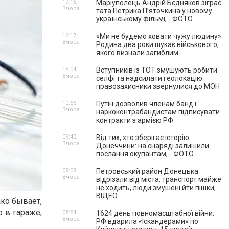
17:15,
Маріуполець Андрій Бєдняков зіграє
Вчора
тата Петрика П’яточкина у новому
українському фільмі, - ФОТО
16:17,
«Ми не будемо ховати чужу людину».
Вчора
Родина два роки шукає військового,
якого визнали загиблим
15:04,
Вступників із ТОТ змушують робити
Вчора
селфі та надсилати геолокацію:
правозахисники звернулися до МОН
10:56,
Путін дозволив членам банд і
Вчора
наркоконтрабандистам підписувати
контракти з армією РФ
09:43,
Від тих, хто зберігає історію
Вчора
Донеччини: на снаряді залишили
послання окупантам, - ФОТО
09:08,
Петровський район Донецька
Вчора
відрізали від міста: транспорт майже
не ходить, люди змушені йти пішки, -
ВІДЕО
ко бывает,
 в гараже,
08:54,
1624 день повномасштабної війни.
Вчора
РФ вдарила «Іскандерами» по