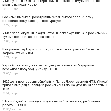
У Маріуполі щодня на чотири години відключатимуть світло: це
вплине на подачу води
16:45,
Вчора
Російські військові розстріляли українського полоненого у
Волноваському районі, — прокуратура
16:27,
Вчора
У Маріуполі окупаційна адміністрація оскаржує визнане російськими
судами право власності на житло
16:06,
Вчора
В окупованому Маріуполі повідомляють про гучний вибух на тлі
загрози атаки БПЛА
11:21,
Вчора
Черги біля криниць і захмарні ціни у магазинах: як Маріуполь
переживає нову водну кризу, - ФОТО
09:00,
Вчора
1625 день повномасштабної війни. Палає Ярославський НПЗ. У Києві
триває ліквідація наслідків російської атаки на українські логістичні
хаби
08:54,
Вчора
"Птахи Одіна" оприлюднили доти неопубліковані кадри бойової
роботи, - ВІДЕО
20:54,
5 серпня